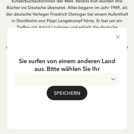
Kinderbuchautorinnen der Welt. Bereits früh wurden ihre
Bücher ins Deutsche übersetzt. Alles begann im Jahr 1949, als
der deutsche Verleger Friedrich Oetinger bei einem Aufenthalt
in Stockholm von Pippi Langstrumpf hörte. Er bat um ein
Treffen mit Astrid Lindgren und erhielt die deutsche
Übersetzung der Pippi-Langstrumpf-Trilogie. Bis heute ist der
Hamburger Verlag Friedrich Oetinger der Herausgeber der
deutschen Ausgaben von Astrid Lindgrens Kinderbücher. Viele
der Verfilmungen ihrer Geschichten entstanden als deutsche
Sie surfen von einem anderen Land
Co-Prouktion und werden bis heute regelmäßig im deutschen
Fernsehen ausgestrahlt – insbesondere zur Weihnachtszeit.
aus. Bitte wählen Sie Ihr
Auch die Lieder aus ihren Geschichten erfreuen sich in der
deutschen Übersetzung großer Beliebtheit, darunter das
bekannte Titellied „Hej, Pippi Langstrumpf“.
SPEICHERN