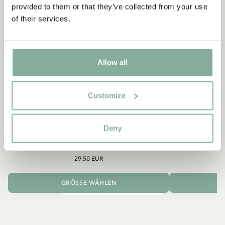
provided to them or that they’ve collected from your use
of their services.
Allow all
Customize
PIPPI LANGSTRUMPF
Deny
Shirt Pippi Langstrumpf mit Goldkoffer –
Pippi
Dunkelblau
29.50 EUR
GRÖSSE WÄHLEN
I