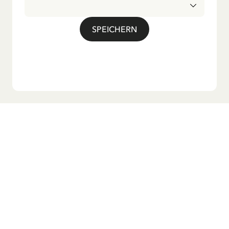
deutschen Übersetzung großer Beliebtheit, darunter das
bekannte Titellied „Hej, Pippi Langstrumpf“.
SPEICHERN
Möchtest du unseren Newsletter?
Melde dich zu unserem Newsletter an und erhalte
Gutenachtgeschichten, Neuigkeiten, lustige Produkte und
vieles mehr! Außerdem bekommst du einen Rabattcode
für 10 % auf deine erste Bestellung.