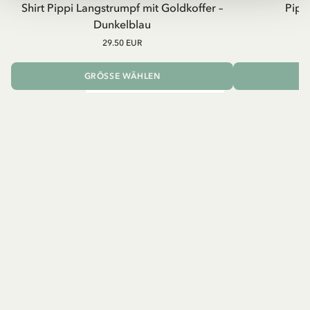
Shirt Pippi Langstrumpf mit Goldkoffer –
Pippi
Dunkelblau
29.50 EUR
GRÖSSE WÄHLEN
I