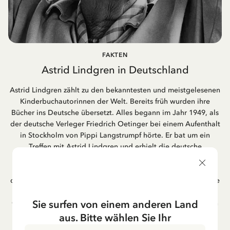
FAKTEN
Astrid Lindgren in Deutschland
Astrid Lindgren zählt zu den bekanntesten und meistgelesenen
Kinderbuchautorinnen der Welt. Bereits früh wurden ihre
Bücher ins Deutsche übersetzt. Alles begann im Jahr 1949, als
der deutsche Verleger Friedrich Oetinger bei einem Aufenthalt
in Stockholm von Pippi Langstrumpf hörte. Er bat um ein
Treffen mit Astrid Lindgren und erhielt die deutsche
Übersetzung der Pippi-Langstrumpf-Trilogie. Bis heute ist der
Hamburger Verlag Friedrich Oetinger der Herausgeber der
deutschen Ausgaben von Astrid Lindgrens Kinderbücher. Viele
der Verfilmungen ihrer Geschichten entstanden als deutsche
Sie surfen von einem anderen Land
Co-Prouktion und werden bis heute regelmäßig im deutschen
Fernsehen ausgestrahlt – insbesondere zur Weihnachtszeit.
aus. Bitte wählen Sie Ihr
Auch die Lieder aus ihren Geschichten erfreuen sich in der