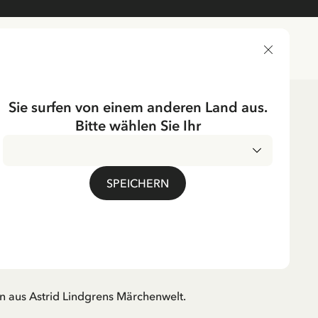
LIEFERLAND
Sie surfen von einem anderen Land aus.
Bitte wählen Sie Ihr
EN
SPEICHERN
trid Lindgren Zitat -
t - 21x29.7 cm
MwSt.
n aus Astrid Lindgrens Märchenwelt.