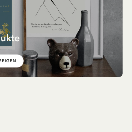
dukte
er –
ZEIGEN