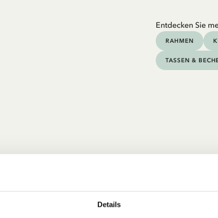
Entdecken Sie me
RAHMEN
K
TASSEN & BECH
Details