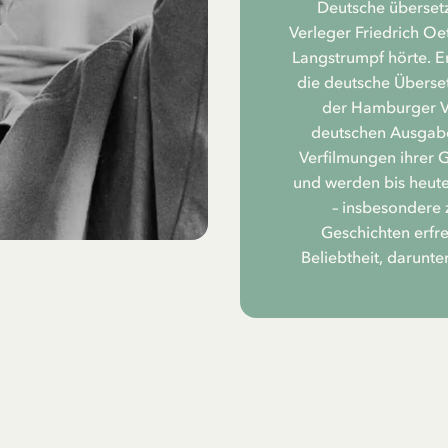
Deutsche übersetz
Verleger Friedrich Oe
Langstrumpf hörte. Er
die deutsche Überset
der Hamburger Ve
deutschen Ausgabe
Verfilmungen ihrer 
und werden bis heute
– insbesondere 
Geschichten erfr
Beliebtheit, darunte