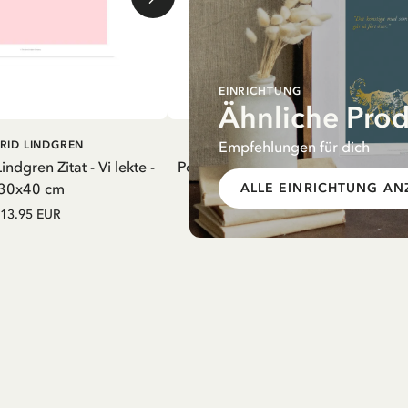
EINRICHTUNG
Ähnliche Pro
USVERKAUFT
IN DEN WARENKORB
Empfehlungen für dich
RID LINDGREN
PIPPI LANGSTRUMPF
indgren Zitat - Vi lekte -
Poster Pippi Langstrumpf Goldkoff
30x40 cm
30 x 40 cm
ALLE EINRICHTUNG AN
13.95 EUR
17.90 EUR