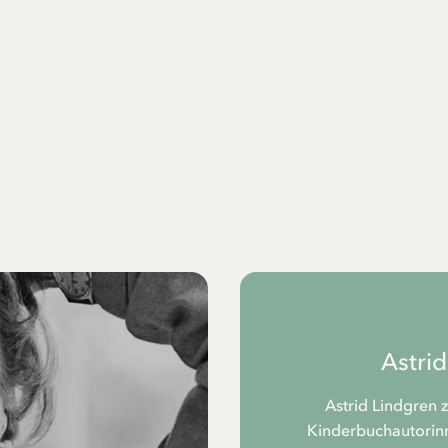
Astri
Astrid Lindgren 
Kinderbuchautorinne