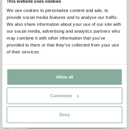
Beschreibung
Einzelheiten
This website uses cookies
Rücksendung
We use cookies to personalise content and ads, to
Plakat mit einem Zitat von Astrid Lindgren: "Det står väl inte i
provide social media features and to analyse our traffic.
Mose lag att gamla kärringar inte får klättra i träd.".
We also share information about your use of our site with
our social media, advertising and analytics partners who
Sicherlich steht es nicht im Gesetz des Mose, dass alten Frauen
may combine it with other information that you’ve
das Klettern auf Bäume verboten ist!"
provided to them or that they’ve collected from your use
of their services.
Druck auf hochwertigem Premiumpapier
Allow all
Customize
Das passt dazu
Deny
ASTRID LINDGREN