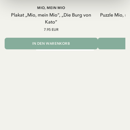
MIO, MEIN MIO
Plakat „Mio, mein Mio“, „Die Burg von
Puzzle Mio, m
Kato“
7.95 EUR
IN DEN WARENKORB
I