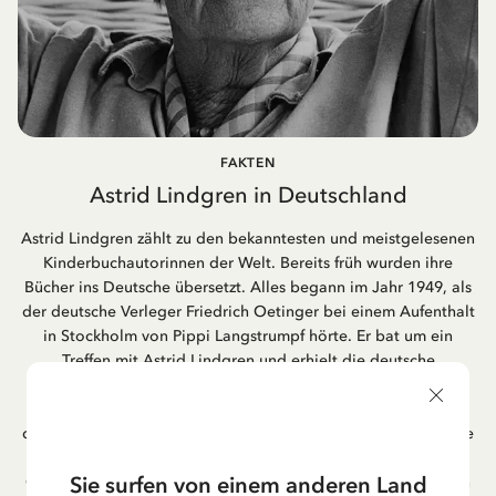
FAKTEN
Astrid Lindgren in Deutschland
Astrid Lindgren zählt zu den bekanntesten und meistgelesenen
Kinderbuchautorinnen der Welt. Bereits früh wurden ihre
Bücher ins Deutsche übersetzt. Alles begann im Jahr 1949, als
der deutsche Verleger Friedrich Oetinger bei einem Aufenthalt
in Stockholm von Pippi Langstrumpf hörte. Er bat um ein
Treffen mit Astrid Lindgren und erhielt die deutsche
Übersetzung der Pippi-Langstrumpf-Trilogie. Bis heute ist der
Hamburger Verlag Friedrich Oetinger der Herausgeber der
deutschen Ausgaben von Astrid Lindgrens Kinderbücher. Viele
der Verfilmungen ihrer Geschichten entstanden als deutsche
Sie surfen von einem anderen Land
Co-Prouktion und werden bis heute regelmäßig im deutschen