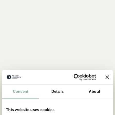
Consent
Details
About
SHOP
Mio
This website uses cookies
ALLES MIT MIO