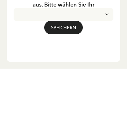
Fernsehen ausgestrahlt – insbesondere zur Weihnachtszeit.
aus. Bitte wählen Sie Ihr
Auch die Lieder aus ihren Geschichten erfreuen sich in der
deutschen Übersetzung großer Beliebtheit, darunter das
bekannte Titellied „Hej, Pippi Langstrumpf“.
SPEICHERN
Möchtest du unseren Newsletter?
Melde dich zu unserem Newsletter an und erhalte
Gutenachtgeschichten, Neuigkeiten, lustige Produkte und