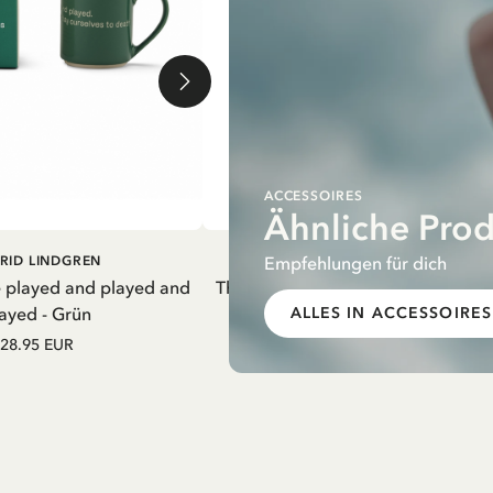
ACCESSOIRES
Ähnliche Pro
EN WARENKORB
IN DEN WARENKORB
Empfehlungen für dich
RID LINDGREN
PIPPI LANGSTRUMPF
e played and played and
Thermosflasche Pippi Langstrumpf
ayed - Grün
Nachthemd Lila – 550 ml
ALLES IN ACCESSOIRES
28.95 EUR
27.97 EUR
32.90 EUR