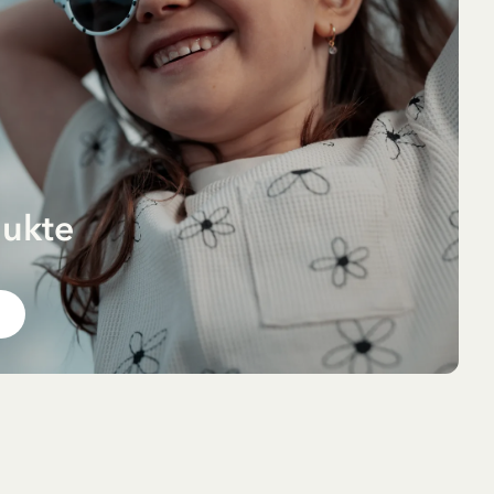
dukte
 im