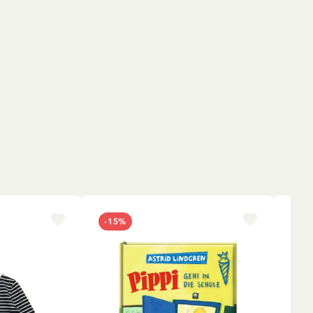
-15%
NE