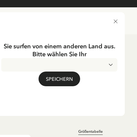
LIEFERLAND
Sie surfen von einem anderen Land aus.
Bitte wählen Sie Ihr
erkleidung
Unterwäsche
UMPF
SPEICHERN
cken mit Peekaboo
tiv - Gelb-Weiß
 EUR
inkl. MwSt.
Größentabelle