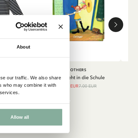
About
IN DEN WARENKORB
IN DEN
TRUMPF
OTHERS
WARENKORB
strumpf mit
Pippi geht in die Schule
Shir
se our traffic. We also share
unkelblau
ers who may combine it with
5.95 EUR
7.00 EUR
 services.
UR
Allow all