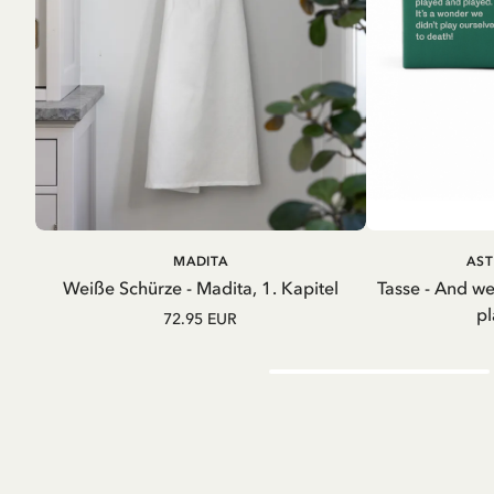
IN DEN WARENKORB
IN D
MADITA
AST
Weiße Schürze - Madita, 1. Kapitel
Tasse - And w
pl
72.95 EUR