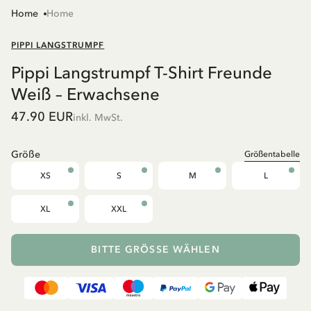
Home
Home
PIPPI LANGSTRUMPF
Pippi Langstrumpf T-Shirt Freunde
Weiß – Erwachsene
47.90 EUR
inkl. MwSt.
Größe
Größentabelle
XS
S
M
L
XL
XXL
BITTE GRÖSSE WÄHLEN