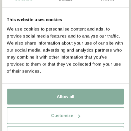
„Wer stark ist, muss auch gut
sein.“
This website uses cookies
aus Kennst du Pippi Langstrumpf?
We use cookies to personalise content and ads, to
provide social media features and to analyse our traffic.
We also share information about your use of our site with
DIE PIPPI-LANGSTRUMPF-SAMMLUNG
our social media, advertising and analytics partners who
may combine it with other information that you’ve
provided to them or that they’ve collected from your use
of their services.
NEU
-15%
Allow all
Customize