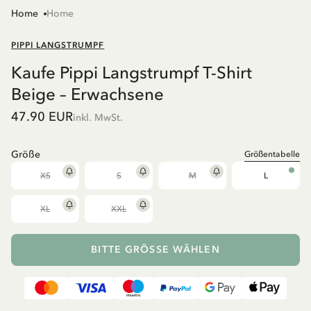
Home
Home
PIPPI LANGSTRUMPF
Kaufe Pippi Langstrumpf T-Shirt
Beige – Erwachsene
47.90 EUR
inkl. MwSt.
Größe
Größentabelle
XS
S
M
L
XL
XXL
BITTE GRÖSSE WÄHLEN