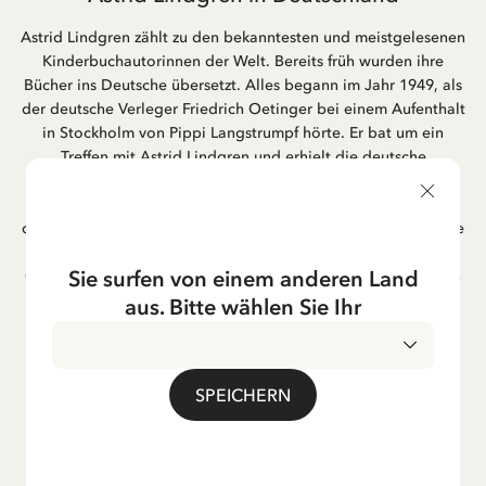
Astrid Lindgren zählt zu den bekanntesten und meistgelesenen
Kinderbuchautorinnen der Welt. Bereits früh wurden ihre
Bücher ins Deutsche übersetzt. Alles begann im Jahr 1949, als
der deutsche Verleger Friedrich Oetinger bei einem Aufenthalt
in Stockholm von Pippi Langstrumpf hörte. Er bat um ein
Treffen mit Astrid Lindgren und erhielt die deutsche
Übersetzung der Pippi-Langstrumpf-Trilogie. Bis heute ist der
Hamburger Verlag Friedrich Oetinger der Herausgeber der
deutschen Ausgaben von Astrid Lindgrens Kinderbücher. Viele
der Verfilmungen ihrer Geschichten entstanden als deutsche
Sie surfen von einem anderen Land
Co-Prouktion und werden bis heute regelmäßig im deutschen
Fernsehen ausgestrahlt – insbesondere zur Weihnachtszeit.
aus. Bitte wählen Sie Ihr
Auch die Lieder aus ihren Geschichten erfreuen sich in der
deutschen Übersetzung großer Beliebtheit, darunter das
bekannte Titellied „Hej, Pippi Langstrumpf“.
SPEICHERN