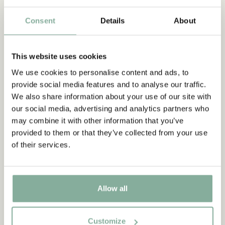
Consent
Details
About
ZITATE
„Wer stark ist, muss auch gut
This website uses cookies
sein.“
We use cookies to personalise content and ads, to
provide social media features and to analyse our traffic.
aus Kennst du Pippi Langstrumpf?
We also share information about your use of our site with
our social media, advertising and analytics partners who
may combine it with other information that you’ve
DIE PIPPI-LANGSTRUMPF-SAMMLUNG
provided to them or that they’ve collected from your use
of their services.
NEU
-15%
Allow all
Customize