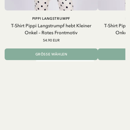
PIPPI LANGSTRUMPF
PI
T-Shirt Pippi Langstrumpf hebt Kleiner
T-Shirt Pipp
Onkel – Rotes Frontmotiv
Onkel 
54.90 EUR
GRÖSSE WÄHLEN