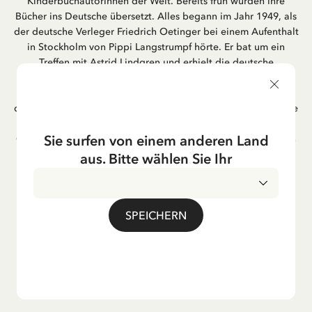
Kinderbuchautorinnen der Welt. Bereits früh wurden ihre
Bücher ins Deutsche übersetzt. Alles begann im Jahr 1949, als
der deutsche Verleger Friedrich Oetinger bei einem Aufenthalt
in Stockholm von Pippi Langstrumpf hörte. Er bat um ein
Treffen mit Astrid Lindgren und erhielt die deutsche
Übersetzung der Pippi-Langstrumpf-Trilogie. Bis heute ist der
Hamburger Verlag Friedrich Oetinger der Herausgeber der
deutschen Ausgaben von Astrid Lindgrens Kinderbücher. Viele
der Verfilmungen ihrer Geschichten entstanden als deutsche
Sie surfen von einem anderen Land
Co-Prouktion und werden bis heute regelmäßig im deutschen
Fernsehen ausgestrahlt – insbesondere zur Weihnachtszeit.
aus. Bitte wählen Sie Ihr
Auch die Lieder aus ihren Geschichten erfreuen sich in der
deutschen Übersetzung großer Beliebtheit, darunter das
bekannte Titellied „Hej, Pippi Langstrumpf“.
SPEICHERN