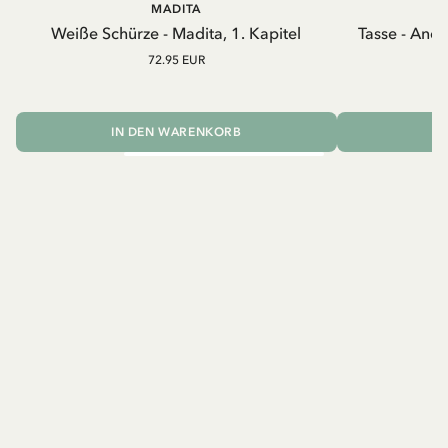
MADITA
A
Weiße Schürze - Madita, 1. Kapitel
Tasse - And
72.95 EUR
IN DEN WARENKORB
I