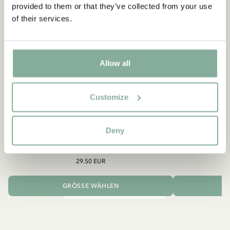
provided to them or that they’ve collected from your use
of their services.
Allow all
Customize
PIPPI LANGSTRUMPF
Deny
Shirt Pippi Langstrumpf mit Goldkoffer –
Pippi
Dunkelblau
29.50 EUR
GRÖSSE WÄHLEN
I