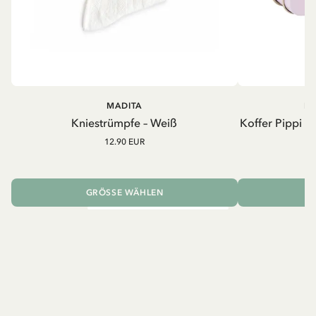
MADITA
PI
Kniestrümpfe – Weiß
Koffer Pippi L
12.90 EUR
GRÖSSE WÄHLEN
I