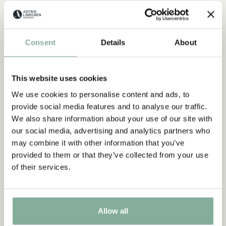
Consent
Details
About
ZITATE
This website uses cookies
„Wer stark ist, muss auch gut
We use cookies to personalise content and ads, to
sein.“
provide social media features and to analyse our traffic.
We also share information about your use of our site with
aus Kennst du Pippi Langstrumpf?
our social media, advertising and analytics partners who
may combine it with other information that you’ve
DIE PIPPI-LANGSTRUMPF-SAMMLUNG
provided to them or that they’ve collected from your use
of their services.
NEU
-15%
Allow all