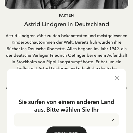
FAKTEN
Astrid Lindgren in Deutschland
Astrid Lindgren zählt zu den bekanntesten und meistgelesenen
Kinderbuchautorinnen der Welt. Bereits früh wurden ihre
Bücher ins Deutsche übersetzt. Alles begann im Jahr 1949, als
der deutsche Verleger Friedrich Oetinger bei einem Aufenthalt
in Stockholm von Pippi Langstrumpf hörte. Er bat um ein
Treffen mit Astrid Lindgren und erhielt die deutsche
Übersetzung der Pippi-Langstrumpf-Trilogie. Bis heute ist der
Hamburger Verlag Friedrich Oetinger der Herausgeber der
deutschen Ausgaben von Astrid Lindgrens Kinderbücher. Viele
der Verfilmungen ihrer Geschichten entstanden als deutsche
Sie surfen von einem anderen Land
Co-Prouktion und werden bis heute regelmäßig im deutschen
Fernsehen ausgestrahlt – insbesondere zur Weihnachtszeit.
aus. Bitte wählen Sie Ihr
Auch die Lieder aus ihren Geschichten erfreuen sich in der
deutschen Übersetzung großer Beliebtheit, darunter das
bekannte Titellied „Hej, Pippi Langstrumpf“.