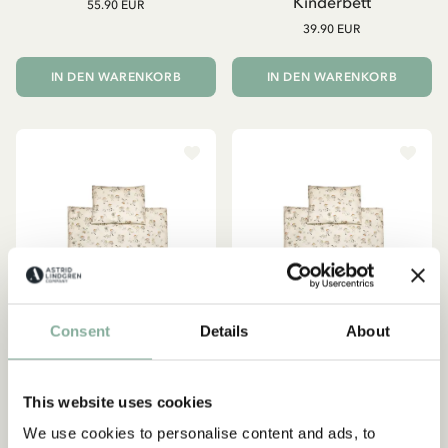
Kinderbett
55.90 EUR
39.90 EUR
IN DEN WARENKORB
IN DEN WARENKORB
Consent
Details
About
Abonnieren Sie unseren
This website uses cookies
Newsletter und erhalten Sie 10
PIPPI LANGSTRUMPF
PIPPI LANGSTRUMPF
We use cookies to personalise content and ads, to
% Rabatt!
Bettwäsche Pippi
Bettwäsche Pippi