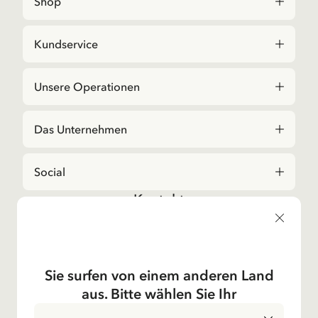
Shop
Kundservice
Unsere Operationen
Das Unternehmen
Social
Kontakt
Bei Fragen zu Bestellungen und zum Sortiment,
kontaktieren Sie bitte unseren Kundenservice
E-Mail-Adresse
shop@astridlindgren.com
Sie surfen von einem anderen Land
Wenn Sie Kontakt zu einem Mitarbeitenden des
aus. Bitte wählen Sie Ihr
Astrid Lingren Aktiebolags wollen, dann finden Sie