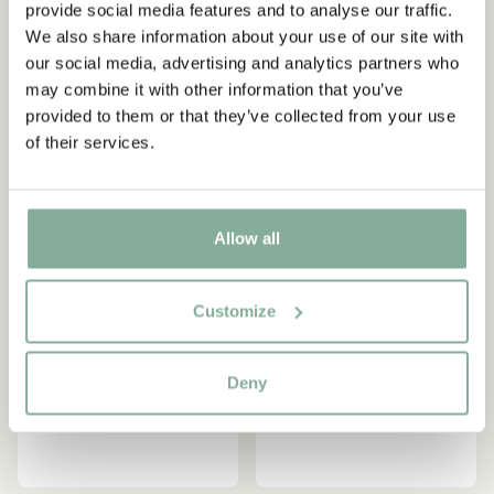
provide social media features and to analyse our traffic.
Langstrumpf Beige –
Langstrumpf - Beige
Werden Sie Abonnent des Astrid Lindgren Store
We also share information about your use of our site with
Newsletters und erhalten Sie exklusive
Kinderwagen
56.90 EUR
our social media, advertising and analytics partners who
Angebote sowie spannende Fakten über Astrid
24.90 EUR
may combine it with other information that you’ve
Lindgren. Zusätzlich erhalten Sie 10 % Rabatt auf
provided to them or that they’ve collected from your use
Ihren ersten Einkauf!
IN DEN WARENKORB
IN DEN WARENKORB
of their services.
Ja, ich akzeptiere die
Allgemeinen
Geschäftsbedingungen.
Allow all
JETZT MITGLIED WERDEN
Customize
Deny