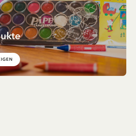
dukte
 –
EIGEN