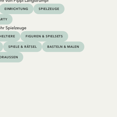
hr von Pippi Langstrumpf
EINRICHTUNG
SPIELZEUGE
ARTY
hr Spielzeuge
HELTIERE
FIGUREN & SPIELSETS
SPIELE & RÄTSEL
BASTELN & MALEN
DRAUSSEN