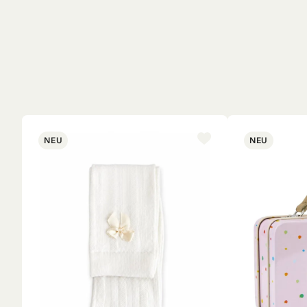
NEU
NEU