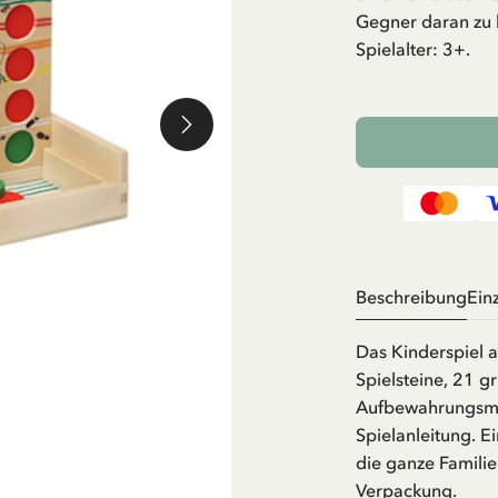
Gegner daran zu 
Spielalter: 3+.
Beschreibung
Ein
Das Kinderspiel a
Spielsteine, 21 gr
Aufbewahrungsmög
Spielanleitung. Ei
die ganze Familie 
Verpackung.