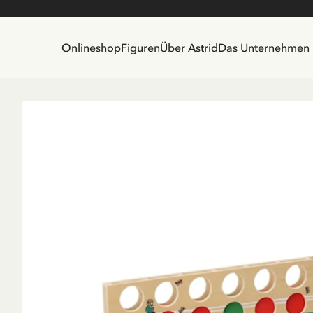
Onlineshop
Figuren
Über Astrid
Das Unternehmen