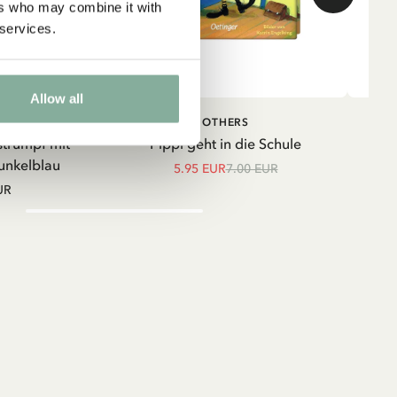
ers who may combine it with
 services.
Allow all
IN DEN WARENKORB
IN DEN
TRUMPF
OTHERS
WARENKORB
strumpf mit
Pippi geht in die Schule
Shir
unkelblau
5.95 EUR
7.00 EUR
UR