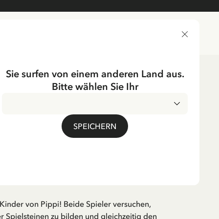
LIEFERLAND
Sie surfen von einem anderen Land aus.
Bitte wählen Sie Ihr
lzeuge
Spiele & Puzzles
Spiel
UMPF
SPEICHERN
ngstrumpf Kinderspiel
innt
. MwSt.
r Kinder von Pippi! Beide Spieler versuchen,
er Spielsteinen zu bilden und gleichzeitig den