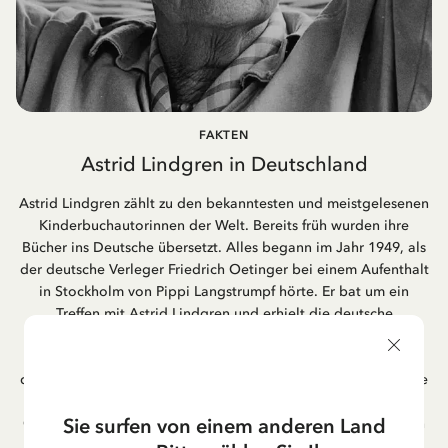
FAKTEN
Astrid Lindgren in Deutschland
Astrid Lindgren zählt zu den bekanntesten und meistgelesenen
Kinderbuchautorinnen der Welt. Bereits früh wurden ihre
Bücher ins Deutsche übersetzt. Alles begann im Jahr 1949, als
der deutsche Verleger Friedrich Oetinger bei einem Aufenthalt
in Stockholm von Pippi Langstrumpf hörte. Er bat um ein
Treffen mit Astrid Lindgren und erhielt die deutsche
Übersetzung der Pippi-Langstrumpf-Trilogie. Bis heute ist der
Hamburger Verlag Friedrich Oetinger der Herausgeber der
deutschen Ausgaben von Astrid Lindgrens Kinderbücher. Viele
der Verfilmungen ihrer Geschichten entstanden als deutsche
Sie surfen von einem anderen Land
Co-Prouktion und werden bis heute regelmäßig im deutschen
Fernsehen ausgestrahlt – insbesondere zur Weihnachtszeit.