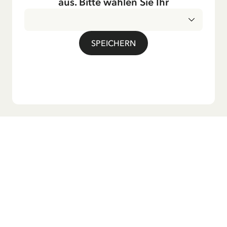
aus. Bitte wählen Sie Ihr
Auch die Lieder aus ihren Geschichten erfreuen sich in der
deutschen Übersetzung großer Beliebtheit, darunter das
bekannte Titellied „Hej, Pippi Langstrumpf“.
SPEICHERN
Möchtest du unseren Newsletter?
Melde dich zu unserem Newsletter an und erhalte
Gutenachtgeschichten, Neuigkeiten, lustige Produkte und