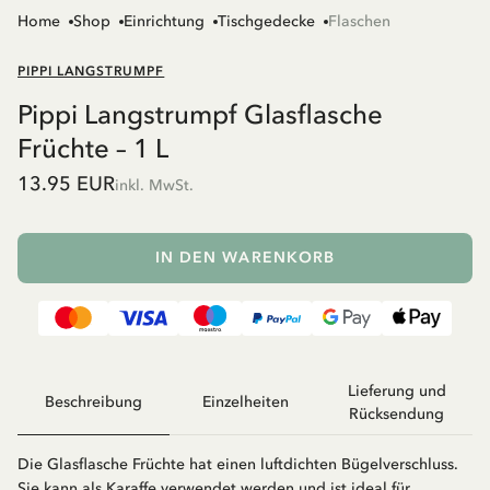
Home
Shop
Einrichtung
Tischgedecke
Flaschen
PIPPI LANGSTRUMPF
Pippi Langstrumpf Glasflasche
Früchte – 1 L
13.95 EUR
inkl. MwSt.
IN DEN WARENKORB
Lieferung und
Beschreibung
Einzelheiten
Rücksendung
Die Glasflasche Früchte hat einen luftdichten Bügelverschluss.
Sie kann als Karaffe verwendet werden und ist ideal für