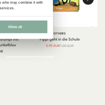
ers who may combine it with
 services.
Allow all
IN DEN WARENKORB
IN DEN
TRUMPF
OTHERS
WARENKORB
strumpf mit
Pippi geht in die Schule
Shir
unkelblau
5.95 EUR
7.00 EUR
UR