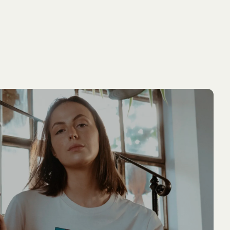
IN DEN
PIPPI LANGSTRUMPF
NEU
NEU
WARENKORB
T-Shirt Pippi Langstrumpf mit Kling &
Klang
54.90 EUR