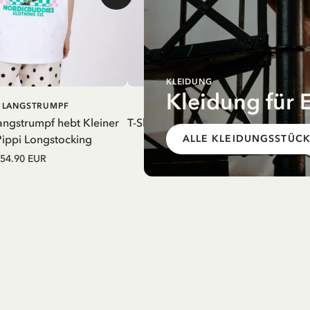
KLEIDUNG
Kleidung für
IN DEN
IN DEN
I LANGSTRUMPF
PIPPI LANGSTRUMPF
WARENKORB
WARENK
Langstrumpf hebt Kleiner
T-Shirt Pippi Langstrumpf – Sachens
Pippi Longstocking
ALLE KLEIDUNGSSTÜC
54.90 EUR
54.90 EUR