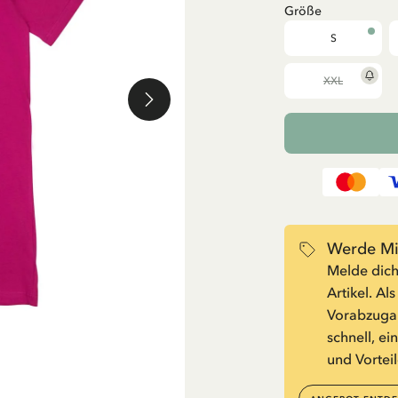
Größe
S
XXL
Werde Mit
Melde dich
Artikel. Al
Vorabzugan
schnell, ei
und Vorteil