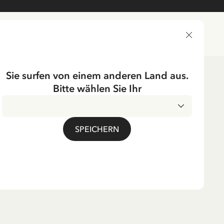
LIEFERLAND
Sie surfen von einem anderen Land aus.
Bitte wählen Sie Ihr
n/herren
UMPF
SPEICHERN
md Pippi Langstrumpf
ene - Rosa
. MwSt.