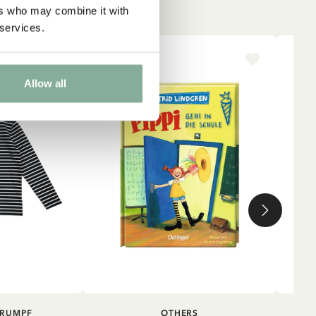
ers who may combine it with
 services.
-15%
NE
Allow all
IN DEN WARENKORB
IN DEN
TRUMPF
OTHERS