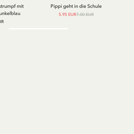
WARENKORB
strumpf mit
Pippi geht in die Schule
Shir
unkelblau
5.95 EUR
7.00 EUR
UR