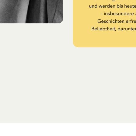
und werden bis heute
– insbesondere 
Geschichten erfr
Beliebtheit, darunte