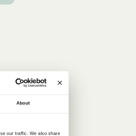
en
About
nd
r
sten
se our traffic. We also share