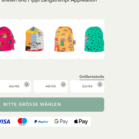
Größentabelle
46/48
48/50
52/54
BITTE GRÖSSE WÄHLEN