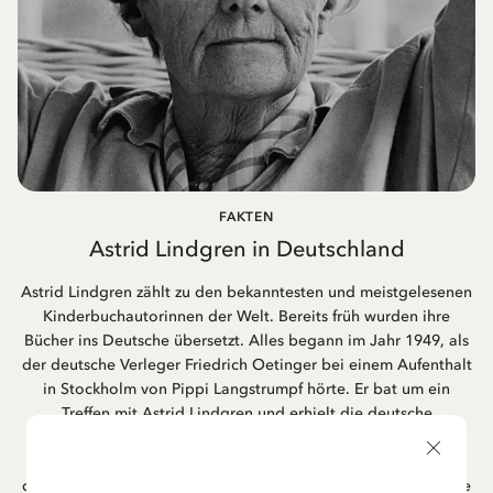
FAKTEN
Astrid Lindgren in Deutschland
Astrid Lindgren zählt zu den bekanntesten und meistgelesenen
Kinderbuchautorinnen der Welt. Bereits früh wurden ihre
Bücher ins Deutsche übersetzt. Alles begann im Jahr 1949, als
der deutsche Verleger Friedrich Oetinger bei einem Aufenthalt
in Stockholm von Pippi Langstrumpf hörte. Er bat um ein
Treffen mit Astrid Lindgren und erhielt die deutsche
Übersetzung der Pippi-Langstrumpf-Trilogie. Bis heute ist der
Hamburger Verlag Friedrich Oetinger der Herausgeber der
deutschen Ausgaben von Astrid Lindgrens Kinderbücher. Viele