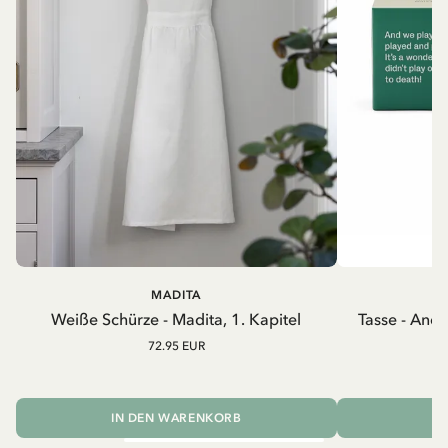
MADITA
A
Weiße Schürze - Madita, 1. Kapitel
Tasse - And
72.95 EUR
IN DEN WARENKORB
I