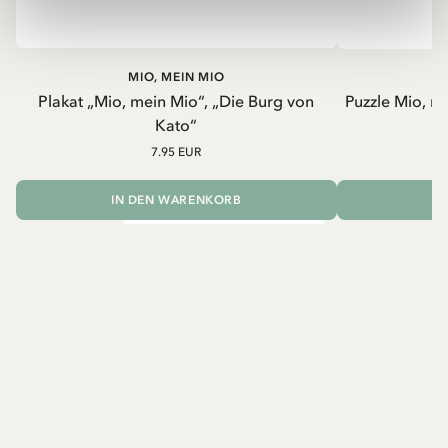
MIO, MEIN MIO
Plakat „Mio, mein Mio“, „Die Burg von
Puzzle Mio, m
Kato“
7.95 EUR
IN DEN WARENKORB
I