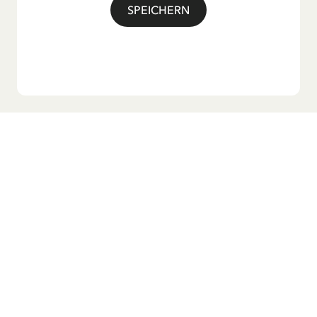
SPEICHERN
Möchtest du unseren Newsletter?
Melde dich zu unserem Newsletter an und erhalte
Gutenachtgeschichten, Neuigkeiten, lustige Produkte und
vieles mehr! Außerdem bekommst du einen Rabattcode
für 10 % auf deine erste Bestellung.