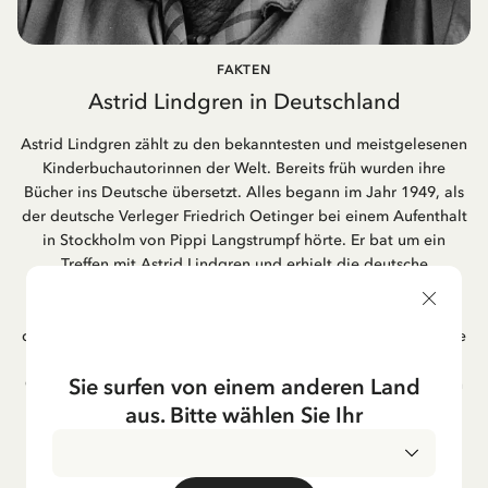
FAKTEN
Astrid Lindgren in Deutschland
Astrid Lindgren zählt zu den bekanntesten und meistgelesenen
Kinderbuchautorinnen der Welt. Bereits früh wurden ihre
Bücher ins Deutsche übersetzt. Alles begann im Jahr 1949, als
der deutsche Verleger Friedrich Oetinger bei einem Aufenthalt
in Stockholm von Pippi Langstrumpf hörte. Er bat um ein
Treffen mit Astrid Lindgren und erhielt die deutsche
Übersetzung der Pippi-Langstrumpf-Trilogie. Bis heute ist der
Hamburger Verlag Friedrich Oetinger der Herausgeber der
deutschen Ausgaben von Astrid Lindgrens Kinderbücher. Viele
der Verfilmungen ihrer Geschichten entstanden als deutsche
Sie surfen von einem anderen Land
Co-Prouktion und werden bis heute regelmäßig im deutschen
Fernsehen ausgestrahlt – insbesondere zur Weihnachtszeit.
aus. Bitte wählen Sie Ihr
Auch die Lieder aus ihren Geschichten erfreuen sich in der
deutschen Übersetzung großer Beliebtheit, darunter das
bekannte Titellied „Hej, Pippi Langstrumpf“.