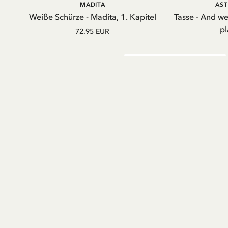
IN DEN WARENKORB
IN D
MADITA
AST
Weiße Schürze - Madita, 1. Kapitel
Tasse - And w
pl
72.95 EUR