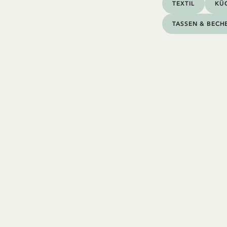
TEXTIL
KÜC
TASSEN & BECH