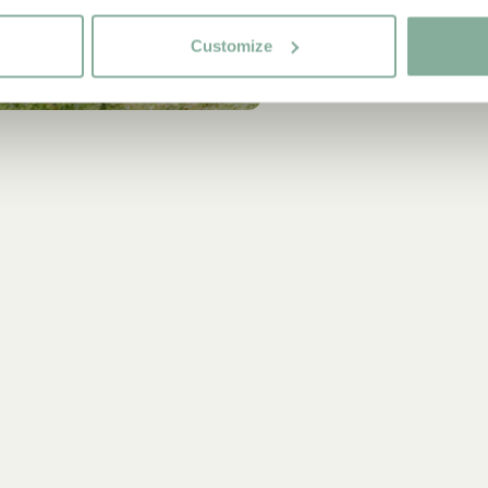
JETZT MITGLIED WERDEN
Mütze Michel aus Lönn
Customize
Dunkelblau
18.90 EUR