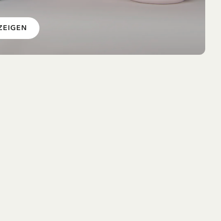
IN DEN WARENKORB
MICHEL AUS LÖNNEBERGA
 im
Kinderservice Michel aus Lönneberga
RPET – 5 Teile
ZEIGEN
34.90 EUR