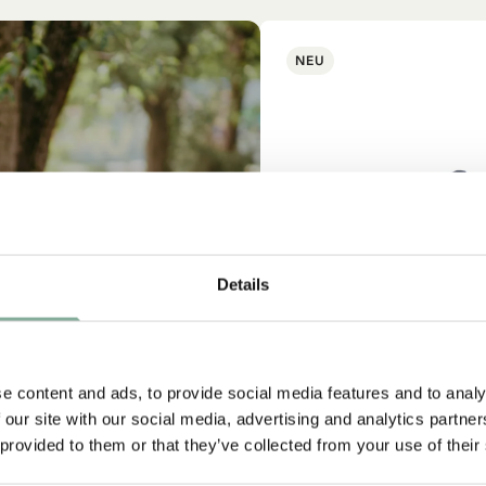
NEU
Abonnieren Sie unseren Newsletter und erhalte
Sie 10 % Rabatt!
Details
Werden Sie Abonnent des Astrid Lindgren Store Newsletters un
erhalten Sie exklusive Angebote sowie spannende Fakten über
strid Lindgren. Zusätzlich erhalten Sie 10 % Rabatt auf Ihren erst
Einkauf!
e content and ads, to provide social media features and to analy
 our site with our social media, advertising and analytics partn
 provided to them or that they’ve collected from your use of their
Ja, ich akzeptiere die
Allgemeinen Geschäftsbedingungen.
IN DEN WARENKO
MICHEL AUS LÖNNEB