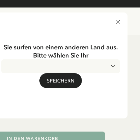
LIEFERLAND
Sie surfen von einem anderen Land aus.
Bitte wählen Sie Ihr
ichtung
Dekoration
ÖNNEBERGA
SPEICHERN
aus Lönneberga
en-Set – 2 Stück
. MwSt.
IN DEN WARENKORB