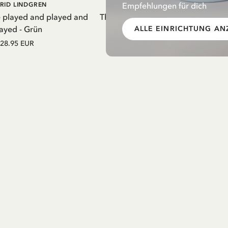
EN WARENKORB
IN DEN WARENKORB
Empfehlungen für dich
RID LINDGREN
PIPPI LANGSTRUMPF
e played and played and
Thermosflasche Pippi Langstrumpf
ayed - Grün
Nachthemd Lila – 550 ml
ALLE EINRICHTUNG AN
28.95 EUR
27.97 EUR
32.90 EUR