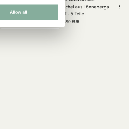
eberga -
Kinderservice Michel aus Lönneberga
Swea
Allow all
RPET – 5 Teile
34.90 EUR