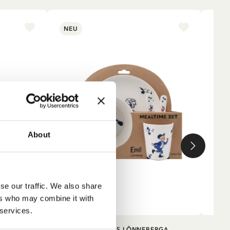
NEU
NE
n
About
d
en
se our traffic. We also share
ers who may combine it with
 services.
RB
IN DEN WARENKORB
ERGA
MICHEL AUS LÖNNEBERGA