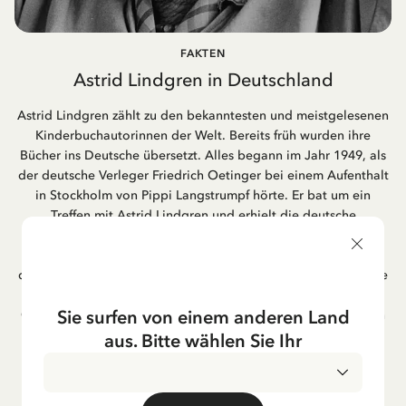
FAKTEN
Astrid Lindgren in Deutschland
Astrid Lindgren zählt zu den bekanntesten und meistgelesenen
Kinderbuchautorinnen der Welt. Bereits früh wurden ihre
Bücher ins Deutsche übersetzt. Alles begann im Jahr 1949, als
der deutsche Verleger Friedrich Oetinger bei einem Aufenthalt
in Stockholm von Pippi Langstrumpf hörte. Er bat um ein
Treffen mit Astrid Lindgren und erhielt die deutsche
Übersetzung der Pippi-Langstrumpf-Trilogie. Bis heute ist der
Hamburger Verlag Friedrich Oetinger der Herausgeber der
deutschen Ausgaben von Astrid Lindgrens Kinderbücher. Viele
der Verfilmungen ihrer Geschichten entstanden als deutsche
Sie surfen von einem anderen Land
Co-Prouktion und werden bis heute regelmäßig im deutschen
Fernsehen ausgestrahlt – insbesondere zur Weihnachtszeit.
aus. Bitte wählen Sie Ihr
Auch die Lieder aus ihren Geschichten erfreuen sich in der
deutschen Übersetzung großer Beliebtheit, darunter das
bekannte Titellied „Hej, Pippi Langstrumpf“.