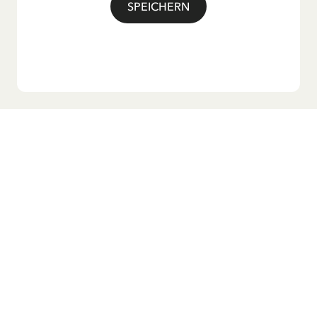
SPEICHERN
Möchtest du unseren Newsletter?
Melde dich zu unserem Newsletter an und erhalte
Gutenachtgeschichten, Neuigkeiten, lustige Produkte und
vieles mehr! Außerdem bekommst du einen Rabattcode
für 10 % auf deine erste Bestellung.