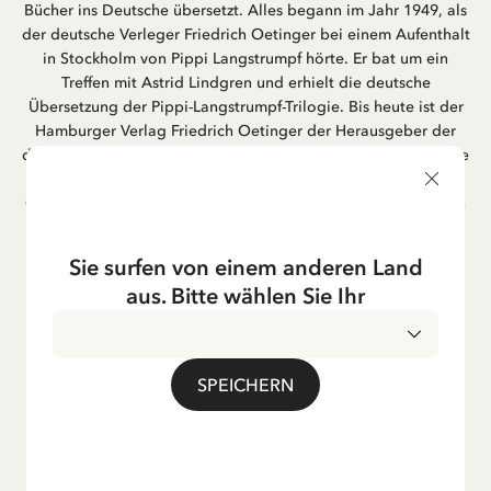
Bücher ins Deutsche übersetzt. Alles begann im Jahr 1949, als
der deutsche Verleger Friedrich Oetinger bei einem Aufenthalt
in Stockholm von Pippi Langstrumpf hörte. Er bat um ein
Treffen mit Astrid Lindgren und erhielt die deutsche
Übersetzung der Pippi-Langstrumpf-Trilogie. Bis heute ist der
Hamburger Verlag Friedrich Oetinger der Herausgeber der
deutschen Ausgaben von Astrid Lindgrens Kinderbücher. Viele
der Verfilmungen ihrer Geschichten entstanden als deutsche
Co-Prouktion und werden bis heute regelmäßig im deutschen
Fernsehen ausgestrahlt – insbesondere zur Weihnachtszeit.
Auch die Lieder aus ihren Geschichten erfreuen sich in der
Sie surfen von einem anderen Land
deutschen Übersetzung großer Beliebtheit, darunter das
aus. Bitte wählen Sie Ihr
bekannte Titellied „Hej, Pippi Langstrumpf“.
SPEICHERN