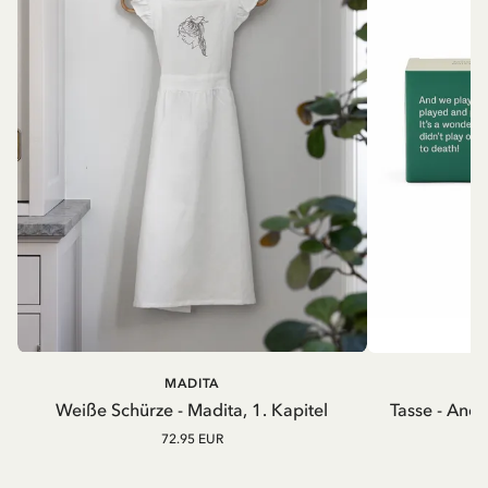
MADITA
A
Weiße Schürze - Madita, 1. Kapitel
Tasse - And
72.95 EUR