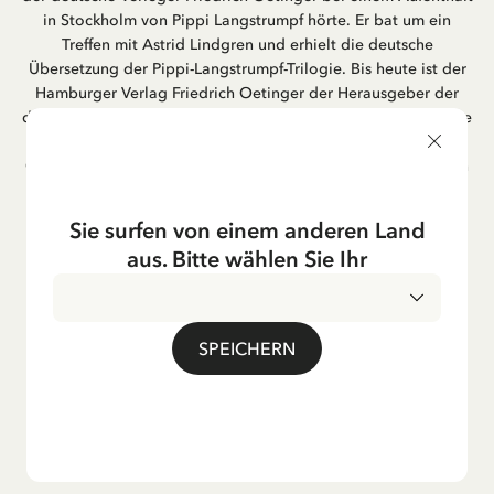
in Stockholm von Pippi Langstrumpf hörte. Er bat um ein
Treffen mit Astrid Lindgren und erhielt die deutsche
Übersetzung der Pippi-Langstrumpf-Trilogie. Bis heute ist der
Hamburger Verlag Friedrich Oetinger der Herausgeber der
deutschen Ausgaben von Astrid Lindgrens Kinderbücher. Viele
der Verfilmungen ihrer Geschichten entstanden als deutsche
Co-Prouktion und werden bis heute regelmäßig im deutschen
Fernsehen ausgestrahlt – insbesondere zur Weihnachtszeit.
Auch die Lieder aus ihren Geschichten erfreuen sich in der
Sie surfen von einem anderen Land
deutschen Übersetzung großer Beliebtheit, darunter das
aus. Bitte wählen Sie Ihr
bekannte Titellied „Hej, Pippi Langstrumpf“.
SPEICHERN