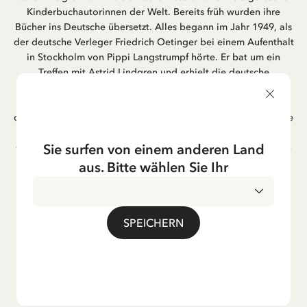
Kinderbuchautorinnen der Welt. Bereits früh wurden ihre
Bücher ins Deutsche übersetzt. Alles begann im Jahr 1949, als
der deutsche Verleger Friedrich Oetinger bei einem Aufenthalt
in Stockholm von Pippi Langstrumpf hörte. Er bat um ein
Treffen mit Astrid Lindgren und erhielt die deutsche
Übersetzung der Pippi-Langstrumpf-Trilogie. Bis heute ist der
Hamburger Verlag Friedrich Oetinger der Herausgeber der
deutschen Ausgaben von Astrid Lindgrens Kinderbücher. Viele
der Verfilmungen ihrer Geschichten entstanden als deutsche
Sie surfen von einem anderen Land
Co-Prouktion und werden bis heute regelmäßig im deutschen
Fernsehen ausgestrahlt – insbesondere zur Weihnachtszeit.
aus. Bitte wählen Sie Ihr
Auch die Lieder aus ihren Geschichten erfreuen sich in der
deutschen Übersetzung großer Beliebtheit, darunter das
bekannte Titellied „Hej, Pippi Langstrumpf“.
SPEICHERN