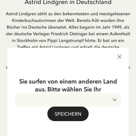
Astrid Lindgren in Deutschland
Astrid Lindgren zählt zu den bekanntesten und meistgelesenen
Kinderbuchautorinnen der Welt. Bereits früh wurden ihre
Bücher ins Deutsche übersetzt. Alles begann im Jahr 1949, als
der deutsche Verleger Friedrich Oetinger bei einem Aufenthalt
in Stockholm von Pippi Langstrumpf hörte. Er bat um ein
Treffen mit Astrid Lindgren und erhielt die deutsche
Übersetzung der Pippi-Langstrumpf-Trilogie. Bis heute ist der
Hamburger Verlag Friedrich Oetinger der Herausgeber der
deutschen Ausgaben von Astrid Lindgrens Kinderbücher. Viele
der Verfilmungen ihrer Geschichten entstanden als deutsche
Sie surfen von einem anderen Land
Co-Prouktion und werden bis heute regelmäßig im deutschen
Fernsehen ausgestrahlt – insbesondere zur Weihnachtszeit.
aus. Bitte wählen Sie Ihr
Auch die Lieder aus ihren Geschichten erfreuen sich in der
deutschen Übersetzung großer Beliebtheit, darunter das
bekannte Titellied „Hej, Pippi Langstrumpf“.
SPEICHERN