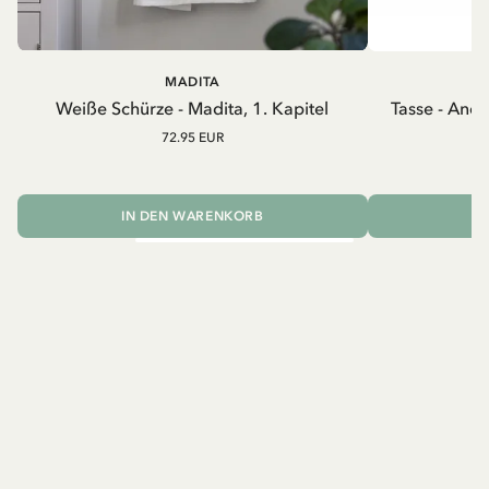
MADITA
A
Weiße Schürze - Madita, 1. Kapitel
Tasse - And
72.95 EUR
IN DEN WARENKORB
I