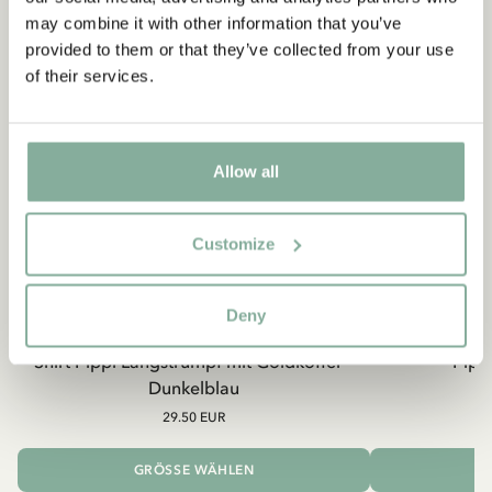
may combine it with other information that you’ve
provided to them or that they’ve collected from your use
of their services.
Allow all
Customize
Deny
PIPPI LANGSTRUMPF
Shirt Pippi Langstrumpf mit Goldkoffer –
Pippi
Dunkelblau
29.50 EUR
GRÖSSE WÄHLEN
I