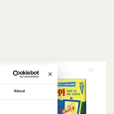
-15%
NE
About