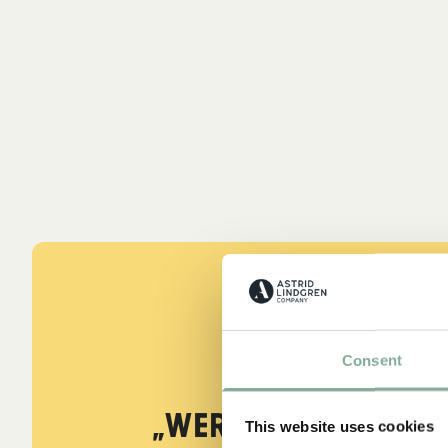
Consent
ZITATE
„Wer stark ist, mu
This website uses cookies