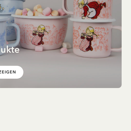
dukte
 im
ZEIGEN