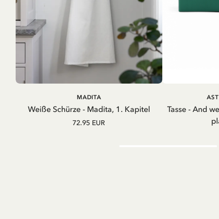
IN DEN WARENKORB
IN D
MADITA
AST
Weiße Schürze - Madita, 1. Kapitel
Tasse - And w
pl
72.95 EUR