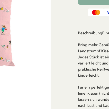
Beschreibung
Ein
Bring mehr Gemütl
Langstrumpf Kiss
Jedes Stück ist ei
variiert leicht un
praktische Reißv
kinderleicht.
Für ein perfekt g
Innenkissen (nich
lassen sich wund
nach Lust und La