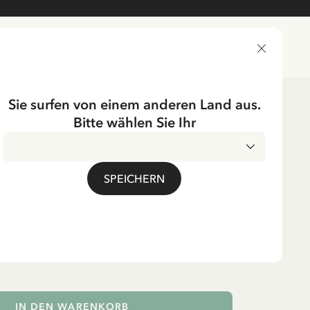
LIEFERLAND
Sie surfen von einem anderen Land aus.
Bitte wählen Sie Ihr
ichtung
Textilien
UMPF
SPEICHERN
zug Pippi und Freunde
. MwSt.
IN DEN WARENKORB