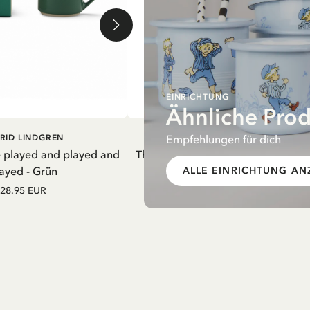
EINRICHTUNG
Ähnliche Pro
EN WARENKORB
IN DEN WARENKORB
Empfehlungen für dich
RID LINDGREN
PIPPI LANGSTRUMPF
e played and played and
Thermosflasche Pippi Langstrumpf
ayed - Grün
Nachthemd Lila – 550 ml
ALLE EINRICHTUNG AN
28.95 EUR
27.97 EUR
32.90 EUR