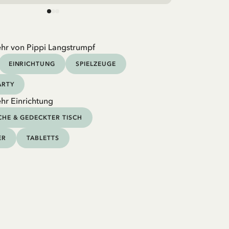
hr von Pippi Langstrumpf
EINRICHTUNG
SPIELZEUGE
ARTY
hr Einrichtung
HE & GEDECKTER TISCH
ER
TABLETTS