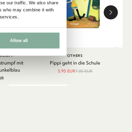
se our traffic. We also share
ers who may combine it with
 services.
Allow all
IN DEN WARENKORB
IN DEN
TRUMPF
OTHERS
WARENKORB
strumpf mit
Pippi geht in die Schule
Shir
unkelblau
5.95 EUR
7.00 EUR
UR