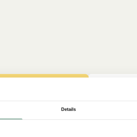
NEU
Details
ss auch gut