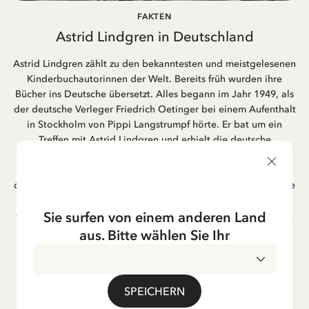
FAKTEN
Astrid Lindgren in Deutschland
Astrid Lindgren zählt zu den bekanntesten und meistgelesenen
Kinderbuchautorinnen der Welt. Bereits früh wurden ihre
Bücher ins Deutsche übersetzt. Alles begann im Jahr 1949, als
der deutsche Verleger Friedrich Oetinger bei einem Aufenthalt
in Stockholm von Pippi Langstrumpf hörte. Er bat um ein
Treffen mit Astrid Lindgren und erhielt die deutsche
Übersetzung der Pippi-Langstrumpf-Trilogie. Bis heute ist der
Hamburger Verlag Friedrich Oetinger der Herausgeber der
deutschen Ausgaben von Astrid Lindgrens Kinderbücher. Viele
der Verfilmungen ihrer Geschichten entstanden als deutsche
Sie surfen von einem anderen Land
Co-Prouktion und werden bis heute regelmäßig im deutschen
Fernsehen ausgestrahlt – insbesondere zur Weihnachtszeit.
aus. Bitte wählen Sie Ihr
Auch die Lieder aus ihren Geschichten erfreuen sich in der
deutschen Übersetzung großer Beliebtheit, darunter das
bekannte Titellied „Hej, Pippi Langstrumpf“.
SPEICHERN