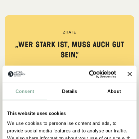
ZITATE
„Wer stark ist, muss auch gut
sein.“
aus Kennst du Pippi Langstrumpf?
DIE PIPPI-LANGSTRUMPF-SAMMLUNG
Consent
Details
About
This website uses cookies
NEU
-15%
We use cookies to personalise content and ads, to
provide social media features and to analyse our traffic.
We also share information about your use of our site with