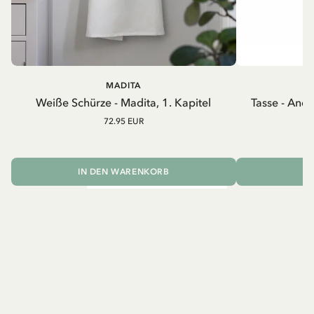
MADITA
A
Weiße Schürze - Madita, 1. Kapitel
Tasse - And
72.95 EUR
IN DEN WARENKORB
I