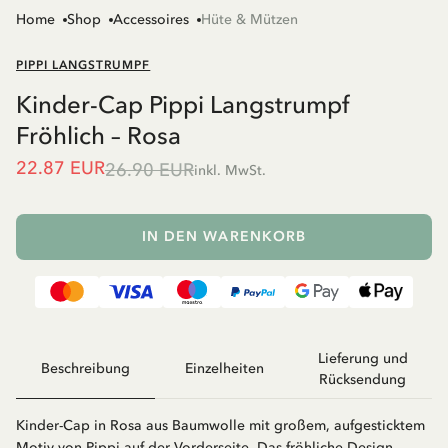
Home
Shop
Accessoires
Hüte & Mützen
PIPPI LANGSTRUMPF
Kinder-Cap Pippi Langstrumpf
Fröhlich – Rosa
22.87 EUR
26.90 EUR
inkl. MwSt.
IN DEN WARENKORB
Lieferung und
Beschreibung
Einzelheiten
Rücksendung
Kinder-Cap in Rosa aus Baumwolle mit großem, aufgesticktem
Motiv von Pippi auf der Vorderseite. Das fröhliche Design