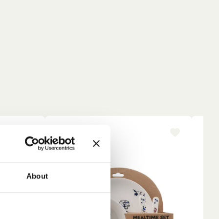
NEU
NE
About