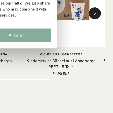
se our traffic. We also share
ers who may combine it with
 services.
Allow all
RB
IN DEN WARENKORB
ERGA
MICHEL AUS LÖNNEBERGA
eberga -
Kinderservice Michel aus Lönneberga
Swea
RPET – 5 Teile
34.90 EUR