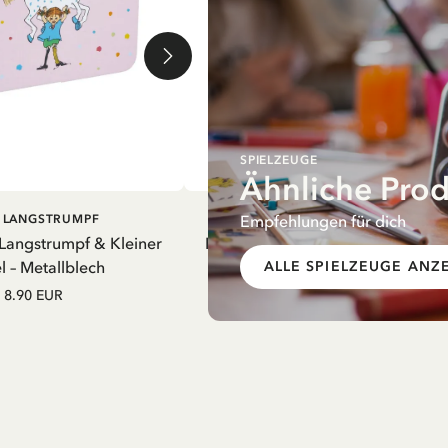
SPIELZEUGE
Ähnliche Pro
EN WARENKORB
IN DEN WARENKORB
Empfehlungen für dich
I LANGSTRUMPF
PIPPI LANGSTRUMPF
 Langstrumpf & Kleiner
Koffer Pippi Langstrumpf Picknick
 – Metallblech
Metallblech
ALLE SPIELZEUGE ANZ
8.90 EUR
8.90 EUR