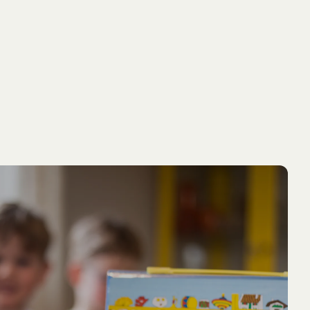
IN DEN WARENKORB
MICHEL AUS LÖNNEBERGA
NEU
Zitatbeutel Michel aus Lönneberga
8.95 EUR