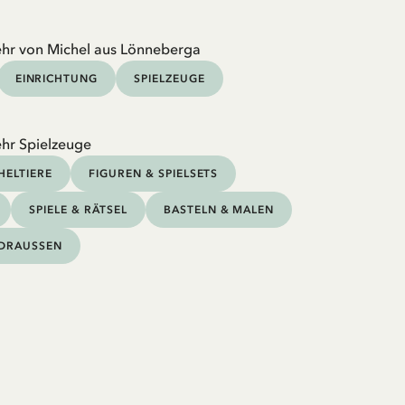
hr von Michel aus Lönneberga
EINRICHTUNG
SPIELZEUGE
hr Spielzeuge
HELTIERE
FIGUREN & SPIELSETS
SPIELE & RÄTSEL
BASTELN & MALEN
DRAUSSEN