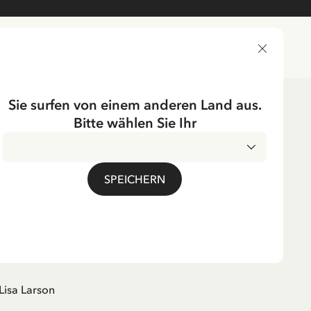
LIEFERLAND
Sie surfen von einem anderen Land aus.
Bitte wählen Sie Ihr
ichtung
Dekoration
ÖNNEBERGA
SPEICHERN
son Keramikfigur –
aus Lönneberga
l. MwSt.
Lisa Larson