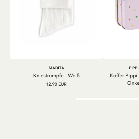
IN D
IN DEN
MADITA
PIPP
WARENKORB
Kniestrümpfe – Weiß
Koffer Pippi
Onkel
12.90 EUR