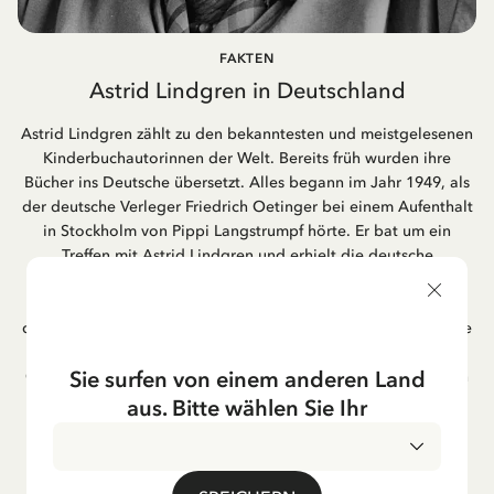
FAKTEN
Astrid Lindgren in Deutschland
Astrid Lindgren zählt zu den bekanntesten und meistgelesenen
Kinderbuchautorinnen der Welt. Bereits früh wurden ihre
Bücher ins Deutsche übersetzt. Alles begann im Jahr 1949, als
der deutsche Verleger Friedrich Oetinger bei einem Aufenthalt
in Stockholm von Pippi Langstrumpf hörte. Er bat um ein
Treffen mit Astrid Lindgren und erhielt die deutsche
Übersetzung der Pippi-Langstrumpf-Trilogie. Bis heute ist der
Hamburger Verlag Friedrich Oetinger der Herausgeber der
deutschen Ausgaben von Astrid Lindgrens Kinderbücher. Viele
der Verfilmungen ihrer Geschichten entstanden als deutsche
Sie surfen von einem anderen Land
Co-Prouktion und werden bis heute regelmäßig im deutschen
Fernsehen ausgestrahlt – insbesondere zur Weihnachtszeit.
aus. Bitte wählen Sie Ihr
Auch die Lieder aus ihren Geschichten erfreuen sich in der
deutschen Übersetzung großer Beliebtheit, darunter das
bekannte Titellied „Hej, Pippi Langstrumpf“.