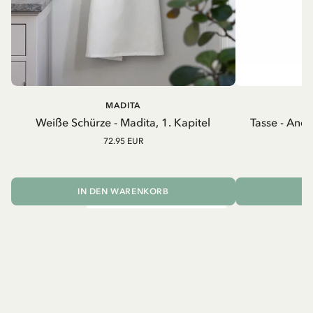
MADITA
A
Weiße Schürze - Madita, 1. Kapitel
Tasse - And
72.95 EUR
IN DEN WARENKORB
I