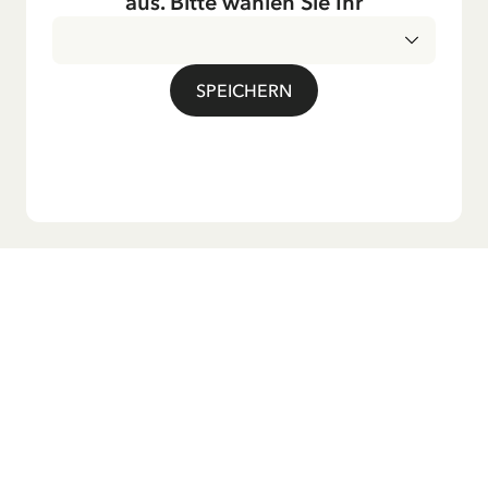
aus. Bitte wählen Sie Ihr
Auch die Lieder aus ihren Geschichten erfreuen sich in der
deutschen Übersetzung großer Beliebtheit, darunter das
bekannte Titellied „Hej, Pippi Langstrumpf“.
SPEICHERN
Möchtest du unseren Newsletter?
Melde dich zu unserem Newsletter an und erhalte
Gutenachtgeschichten, Neuigkeiten, lustige Produkte und