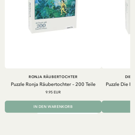
RONJA RÄUBERTOCHTER
DIE 
Puzzle Ronja Räubertochter – 200 Teile
Puzzle Die B
9.95 EUR
IN DEN WARENKORB
I