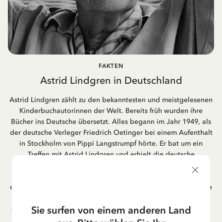
FAKTEN
Astrid Lindgren in Deutschland
Astrid Lindgren zählt zu den bekanntesten und meistgelesenen
Kinderbuchautorinnen der Welt. Bereits früh wurden ihre
Bücher ins Deutsche übersetzt. Alles begann im Jahr 1949, als
der deutsche Verleger Friedrich Oetinger bei einem Aufenthalt
in Stockholm von Pippi Langstrumpf hörte. Er bat um ein
Treffen mit Astrid Lindgren und erhielt die deutsche
Übersetzung der Pippi-Langstrumpf-Trilogie. Bis heute ist der
Hamburger Verlag Friedrich Oetinger der Herausgeber der
deutschen Ausgaben von Astrid Lindgrens Kinderbücher. Viele
der Verfilmungen ihrer Geschichten entstanden als deutsche
Sie surfen von einem anderen Land
Co-Prouktion und werden bis heute regelmäßig im deutschen
Fernsehen ausgestrahlt – insbesondere zur Weihnachtszeit.