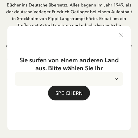
Bücher ins Deutsche übersetzt. Alles begann im Jahr 1949, als
der deutsche Verleger Friedrich Oetinger bei einem Aufenthalt
in Stockholm von Pippi Langstrumpf hörte. Er bat um ein
Treffen mit Astrid Lindgren und erhielt die deutsche
Übersetzung der Pippi-Langstrumpf-Trilogie. Bis heute ist der
Hamburger Verlag Friedrich Oetinger der Herausgeber der
deutschen Ausgaben von Astrid Lindgrens Kinderbücher. Viele
der Verfilmungen ihrer Geschichten entstanden als deutsche
Sie surfen von einem anderen Land
Co-Prouktion und werden bis heute regelmäßig im deutschen
Fernsehen ausgestrahlt – insbesondere zur Weihnachtszeit.
aus. Bitte wählen Sie Ihr
Auch die Lieder aus ihren Geschichten erfreuen sich in der
deutschen Übersetzung großer Beliebtheit, darunter das
bekannte Titellied „Hej, Pippi Langstrumpf“.
SPEICHERN