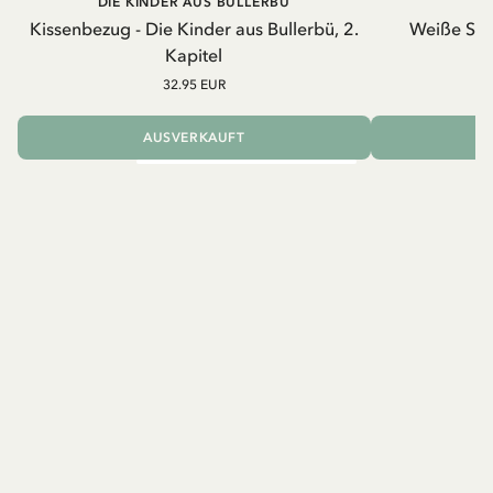
DIE KINDER AUS BULLERBÜ
Kissenbezug - Die Kinder aus Bullerbü, 2.
Weiße Schü
Kapitel
32.95 EUR
AUSVERKAUFT
I