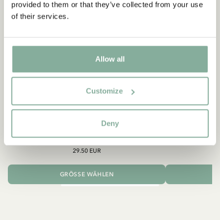
provided to them or that they’ve collected from your use
of their services.
Allow all
Customize
PIPPI LANGSTRUMPF
Deny
Shirt Pippi Langstrumpf mit Goldkoffer –
Pippi
Dunkelblau
29.50 EUR
GRÖSSE WÄHLEN
I