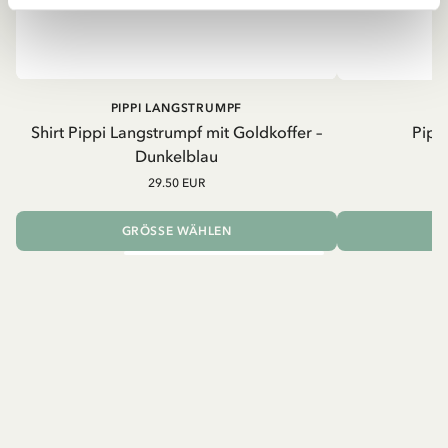
PIPPI LANGSTRUMPF
Shirt Pippi Langstrumpf mit Goldkoffer –
Pippi
Dunkelblau
29.50 EUR
GRÖSSE WÄHLEN
I