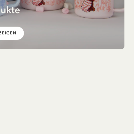
dukte
 im
ZEIGEN