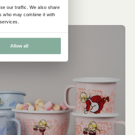
se our traffic. We also share
ers who may combine it with
 services.
IN DEN WARENKORB
IN 
MICHEL AUS LÖNNEBERGA
PIP
NEU
NEU
Kinderservice Michel aus Lönneberga
Kinderservice 
Allow all
RPET – 5 Teile
34.90 EUR