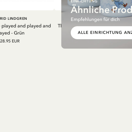
EINRICHTUNG
Ähnliche Pro
EN WARENKORB
IN DEN WARENKORB
Empfehlungen für dich
RID LINDGREN
PIPPI LANGSTRUMPF
e played and played and
Thermosflasche Pippi Langstrumpf
ayed - Grün
Nachthemd Lila – 550 ml
ALLE EINRICHTUNG AN
28.95 EUR
27.97 EUR
32.90 EUR