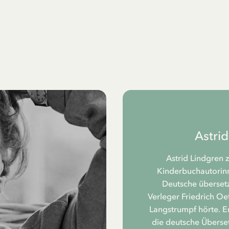
Astri
Astrid Lindgren 
Kinderbuchautorinne
Deutsche übersetz
Verleger Friedrich Oe
Langstrumpf hörte. Er
die deutsche Überset