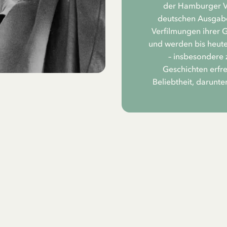
der Hamburger Ve
deutschen Ausgabe
Verfilmungen ihrer 
und werden bis heute
– insbesondere 
Geschichten erfr
Beliebtheit, darunte