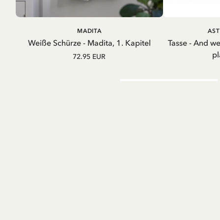
IN DEN WARENKORB
IN D
MADITA
AST
Weiße Schürze - Madita, 1. Kapitel
Tasse - And w
pl
72.95 EUR