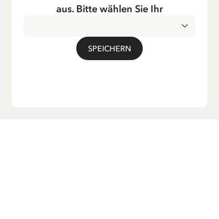
Fernsehen ausgestrahlt – insbesondere zur Weihnachtszeit.
aus. Bitte wählen Sie Ihr
Auch die Lieder aus ihren Geschichten erfreuen sich in der
deutschen Übersetzung großer Beliebtheit, darunter das
bekannte Titellied „Hej, Pippi Langstrumpf“.
SPEICHERN
Möchtest du unseren Newsletter?
Melde dich zu unserem Newsletter an und erhalte
Gutenachtgeschichten, Neuigkeiten, lustige Produkte und