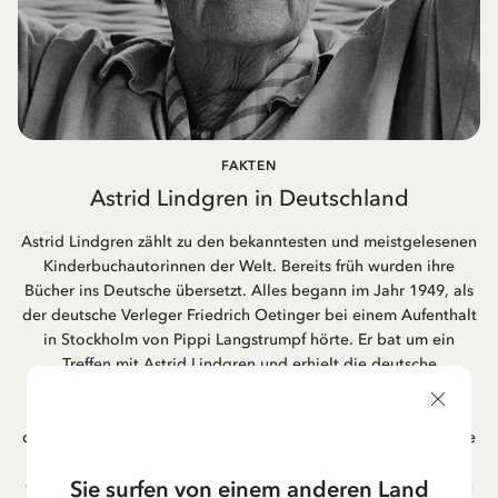
FAKTEN
Astrid Lindgren in Deutschland
Astrid Lindgren zählt zu den bekanntesten und meistgelesenen
Kinderbuchautorinnen der Welt. Bereits früh wurden ihre
Bücher ins Deutsche übersetzt. Alles begann im Jahr 1949, als
der deutsche Verleger Friedrich Oetinger bei einem Aufenthalt
in Stockholm von Pippi Langstrumpf hörte. Er bat um ein
Treffen mit Astrid Lindgren und erhielt die deutsche
Übersetzung der Pippi-Langstrumpf-Trilogie. Bis heute ist der
Hamburger Verlag Friedrich Oetinger der Herausgeber der
deutschen Ausgaben von Astrid Lindgrens Kinderbücher. Viele
der Verfilmungen ihrer Geschichten entstanden als deutsche
Sie surfen von einem anderen Land
Co-Prouktion und werden bis heute regelmäßig im deutschen