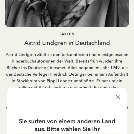
FAKTEN
Astrid Lindgren in Deutschland
Astrid Lindgren zählt zu den bekanntesten und meistgelesenen
Kinderbuchautorinnen der Welt. Bereits früh wurden ihre
Bücher ins Deutsche übersetzt. Alles begann im Jahr 1949, als
der deutsche Verleger Friedrich Oetinger bei einem Aufenthalt
in Stockholm von Pippi Langstrumpf hörte. Er bat um ein
Treffen mit Astrid Lindgren und erhielt die deutsche
Übersetzung der Pippi-Langstrumpf-Trilogie. Bis heute ist der
Hamburger Verlag Friedrich Oetinger der Herausgeber der
deutschen Ausgaben von Astrid Lindgrens Kinderbücher. Viele
der Verfilmungen ihrer Geschichten entstanden als deutsche
Sie surfen von einem anderen Land
Co-Prouktion und werden bis heute regelmäßig im deutschen
Fernsehen ausgestrahlt – insbesondere zur Weihnachtszeit.
aus. Bitte wählen Sie Ihr
Auch die Lieder aus ihren Geschichten erfreuen sich in der