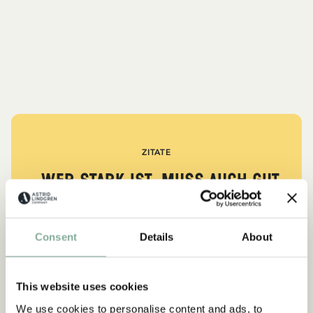
ZITATE
„Wer stark ist, muss auch gut
sein.“
aus Kennst du Pippi Langstrumpf?
Consent
Details
About
DIE PIPPI-LANGSTRUMPF-SAMMLUNG
This website uses cookies
We use cookies to personalise content and ads, to