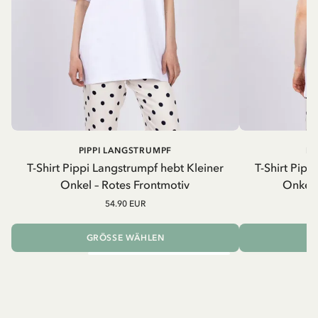
PIPPI LANGSTRUMPF
PI
T-Shirt Pippi Langstrumpf hebt Kleiner
T-Shirt Pipp
Onkel – Rotes Frontmotiv
Onkel 
54.90 EUR
GRÖSSE WÄHLEN