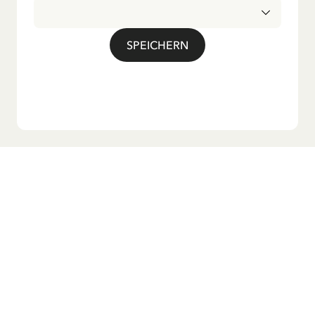
deutschen Übersetzung großer Beliebtheit, darunter das
bekannte Titellied „Hej, Pippi Langstrumpf“.
SPEICHERN
Möchtest du unseren Newsletter?
Melde dich zu unserem Newsletter an und erhalte
Gutenachtgeschichten, Neuigkeiten, lustige Produkte und
vieles mehr! Außerdem bekommst du einen Rabattcode