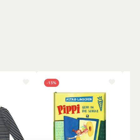
-15%
NE