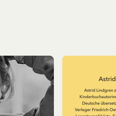
Astri
Astrid Lindgren 
Kinderbuchautorinne
Deutsche übersetz
Verleger Friedrich Oe
Langstrumpf hörte. Er