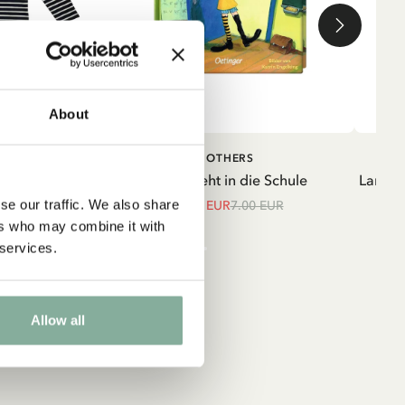
About
IN DEN WARENKORB
IN DEN
TRUMPF
OTHERS
WARENKORB
strumpf mit
Pippi geht in die Schule
Langar
unkelblau
se our traffic. We also share
5.95 EUR
7.00 EUR
ers who may combine it with
UR
 services.
Allow all