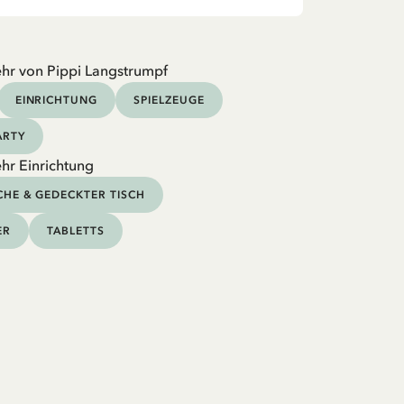
hr von Pippi Langstrumpf
EINRICHTUNG
SPIELZEUGE
ARTY
hr Einrichtung
HE & GEDECKTER TISCH
ER
TABLETTS