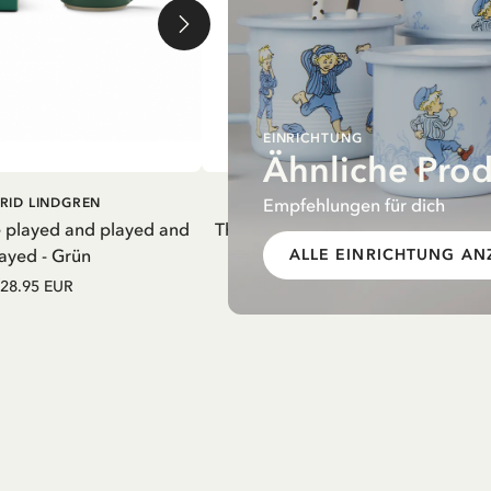
EINRICHTUNG
Ähnliche Pro
EN WARENKORB
IN DEN WARENKORB
Empfehlungen für dich
RID LINDGREN
PIPPI LANGSTRUMPF
e played and played and
Thermosflasche Pippi Langstrumpf
ayed - Grün
Nachthemd Lila – 550 ml
ALLE EINRICHTUNG AN
28.95 EUR
27.97 EUR
32.90 EUR