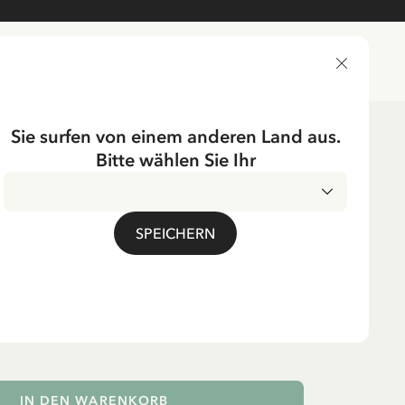
LIEFERLAND
Sie surfen von einem anderen Land aus.
Bitte wählen Sie Ihr
ichtung
Tischgedecke
Tassen & Becher
UMPF
SPEICHERN
et Pippi Langstrumpf
er-Pack
. MwSt.
IN DEN WARENKORB