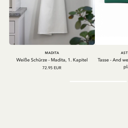
IN DEN WARENKORB
IN D
MADITA
AST
Weiße Schürze - Madita, 1. Kapitel
Tasse - And w
pl
72.95 EUR