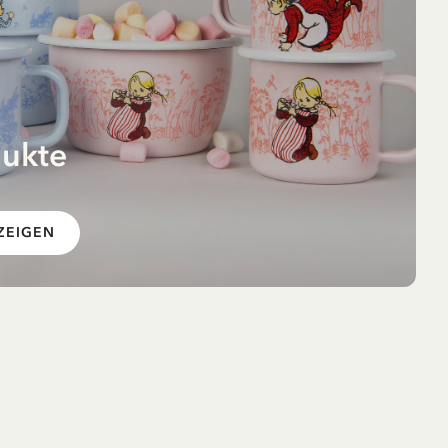
dukte
 im
ZEIGEN