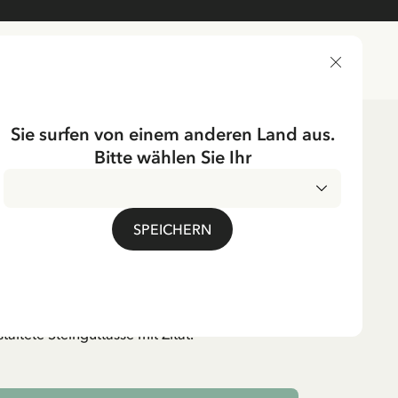
LIEFERLAND
Sie surfen von einem anderen Land aus.
Bitte wählen Sie Ihr
ichtung
Tischgedecke
Tassen & Becher
Deutsch
UMPF
SPEICHERN
u viel Gelehrsamkeit...
. MwSt.
ltete Steinguttasse mit Zitat.