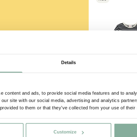
ss auch gut
Details
strumpf?
e content and ads, to provide social media features and to analy
-SAMMLUNG
 our site with our social media, advertising and analytics partn
 provided to them or that they’ve collected from your use of their
PIPPI LANGS
Shirt Pippi Lang
Goldkoffer – D
29.50 E
Customize