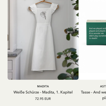
IN DEN WARENKORB
IN D
MADITA
AST
Weiße Schürze - Madita, 1. Kapitel
Tasse - And w
pl
72.95 EUR