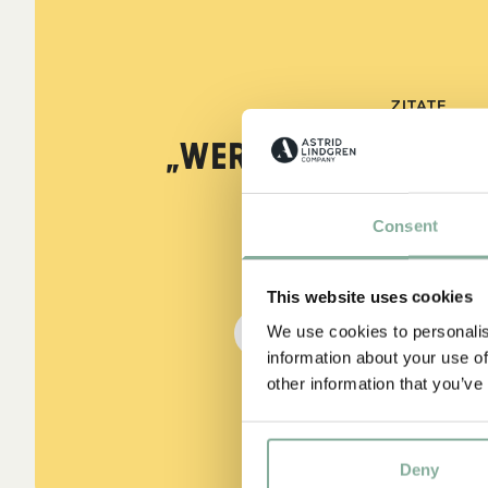
ZITATE
„Wer stark ist, mu
sein.“
Consent
aus Kennst du Pippi Lang
This website uses cookies
We use cookies to personalis
DIE PIPPI-LANGSTRUMPF
information about your use of
other information that you’ve
Deny