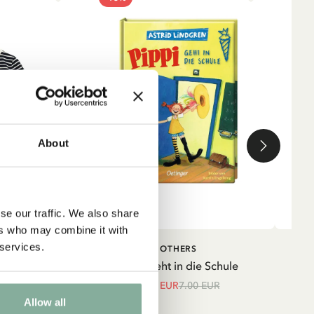
About
se our traffic. We also share
ers who may combine it with
 services.
IN DEN WARENKORB
IN DEN
TRUMPF
OTHERS
WARENKORB
strumpf mit
Pippi geht in die Schule
Shir
unkelblau
5.95 EUR
7.00 EUR
UR
Allow all