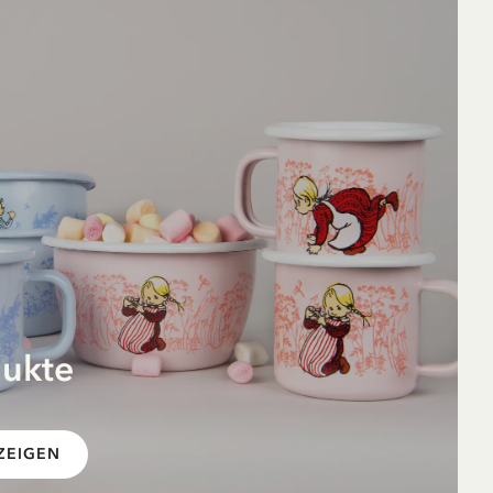
RPET – 5 Teile
34.90 EUR
dukte
 im
ZEIGEN