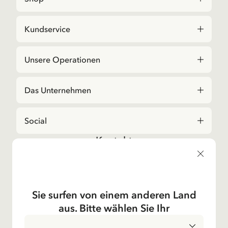
Kundservice
Unsere Operationen
Das Unternehmen
Social
Kontakt
Bei Fragen zu Bestellungen und zum Sortiment,
kontaktieren Sie bitte unseren Kundenservice
E-Mail-Adresse
shop@astridlindgren.com
Sie surfen von einem anderen Land
Wenn Sie Kontakt zu einem Mitarbeitenden des
aus. Bitte wählen Sie Ihr
Astrid Lingren Aktiebolags wollen, dann finden Sie