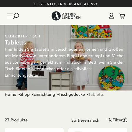
KOSTENLOSER VERSAND AB 99€
GEDECKTER TISCH
Tabletts
Hier finden Sie Tabletts in verschiedenen Formen und Größen
mit Motiven von unter anderem Pippi Langstrumpf und Michel
aus Lönneberga – perfekt zum Frühstück im Bett, wenn Sie den
Tisch für eine Feier decken oder als stilvolles
Einrichtungsdetail!
Home
Shop
Einrichtung
Tischgedecke
Tabletts
27
Produkte
Filter