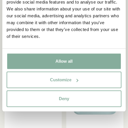
provide social media features and to analyse our traffic.
PIPPI LANGSTRUMPF
MICHEL AUS LÖNNEBERGA
We also share information about your use of our site with
Pippi Langstrumpf Tablett
Michel & Ida Tablett
our social media, advertising and analytics partners who
Geburtstag Rosa – 27 x 20
Birkenfurnier - Beige
may combine it with other information that you’ve
cm
47.95 EUR
provided to them or that they’ve collected from your use
29.95 EUR
of their services.
IN DEN WARENKORB
IN DEN WARENKORB
Allow all
Customize
Deny