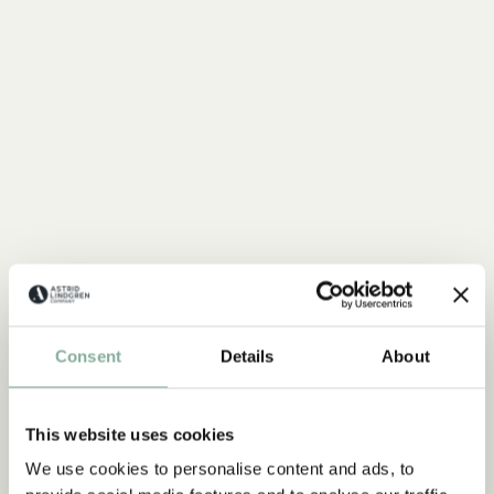
MICHEL AUS LÖNNEBERGA
Consent
Details
About
Alles mit Michel
ALLES MIT MICHEL
This website uses cookies
We use cookies to personalise content and ads, to