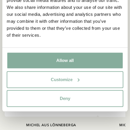
provide social media features and to analyse our traffic.
NEU
NEU
We also share information about your use of our site with
our social media, advertising and analytics partners who
may combine it with other information that you’ve
provided to them or that they’ve collected from your use
of their services.
Allow all
Customize
Deny
MICHEL AUS LÖNNEBERGA
MICH