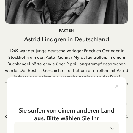
FAKTEN
Astrid Lindgren in Deutschland
1949 war der junge deutsche Verleger Friedrich Oetinger in
Stockholm um den Autor Gunnar Myrdal zu treffen. In einem
Buchhandel hörte er wie über Pippi Langstrumpf gesprochen
wurde. Der Rest ist Geschichte - er bat um ein Treffen mit Astrid
Lindgren und bekam ein deutsche Version von der Pippi-
Triologie. Der Verlag Friedrich Oetinger aus Hamburg ist immer
noch der Herausgeber für di. e Kinderbücher von Astrid
Lindgren. Ihre Popularität in Deutschland ist weiterhin
unverändert groß. Die Verfilmung ihrer Bücher waren in vielen
Sie surfen von einem anderen Land
Fällen deutsche Co-Produktionen und werden immer noch im
deutschen Fernsehen gezeigt, besonders in der Weihnachtszeit.
aus. Bitte wählen Sie Ihr
Viele von Astrid Lindgrens Liedern sind sehr beliebt in ihrer
deutschen Übersetzung,!" zum Beispiel "Hey Pippi