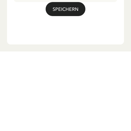
Langstrumpf!".
SPEICHERN
Möchtest du unseren Newsletter?
Melde dich zu unserem Newsletter an und erhalte
Gutenachtgeschichten, Neuigkeiten, lustige Produkte und
vieles mehr! Außerdem bekommst du einen Rabattcode
für 10 % auf deine erste Bestellung.