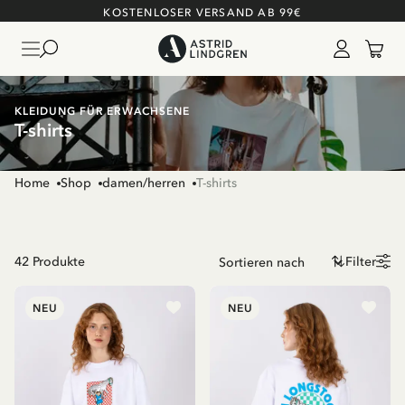
KOSTENLOSER VERSAND AB 99€
KLEIDUNG FÜR ERWACHSENE
T-shirts
Home
Shop
damen/herren
T-shirts
42
Produkte
Filter
NEU
NEU