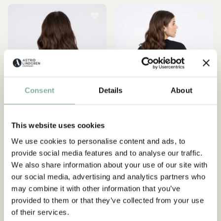
Consent
Details
About
This website uses cookies
We use cookies to personalise content and ads, to
T-Shirt Pippi Langstrumpf
T-Shirt Pippi Langstrumpf
provide social media features and to analyse our traffic.
im Nachthemd - Weiß
spitzt hervor - Schwarz
We also share information about your use of our site with
our social media, advertising and analytics partners who
54.90 EUR
54.90 EUR
may combine it with other information that you’ve
provided to them or that they’ve collected from your use
GRÖSSE WÄHLEN
GRÖSSE WÄHLEN
of their services.