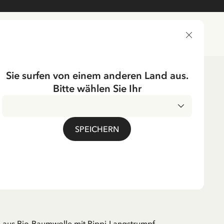
LIEFERLAND
Sie surfen von einem anderen Land aus.
Bitte wählen Sie Ihr
erkleidung
UMPF
SPEICHERN
horts Pippi
umpf - Melone
. MwSt.
 aus Bio-Baumwolle mit Pippi-Langstrumpf-