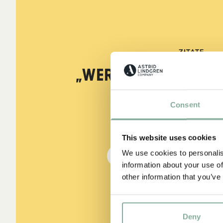
ZITATE
„Wer stark ist, mu
sein.“
Consent
aus Kennst du Pippi Lang
This website uses cookies
We use cookies to personalis
DIE PIPPI-LANGSTRUMPF
information about your use of
other information that you’ve
Deny