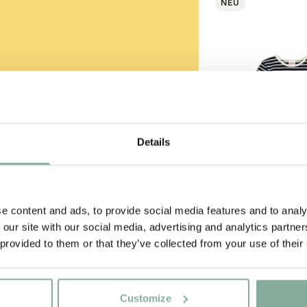
NEU
ss auch gut
Details
strumpf?
e content and ads, to provide social media features and to analy
-SAMMLUNG
 our site with our social media, advertising and analytics partn
 provided to them or that they’ve collected from your use of their
PIPPI LANGS
Shirt Pippi Lang
Goldkoffer – D
Customize
29.50 E