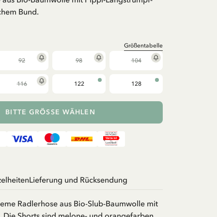
schem Bund.
Größentabelle
92
98
104
116
122
128
BITTE GRÖSSE WÄHLEN
zelheiten
Lieferung und Rücksendung
eme Radlerhose aus Bio-Slub-Baumwolle mit
. Die Shorts sind melone- und orangefarben