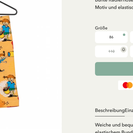
Motiv und elasti
Größe
86
110
Beschreibung
Ein
Weiche und bequ
elastischem Bund