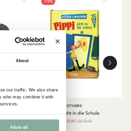
-15%
NE
About
se our traffic. We also share
ers who may combine it with
 services.
IN DEN WARENKORB
IN DEN
TRUMPF
OTHERS
WARENKORB
strumpf mit
Pippi geht in die Schule
Shir
unkelblau
5.95 EUR
7.00 EUR
Allow all
UR