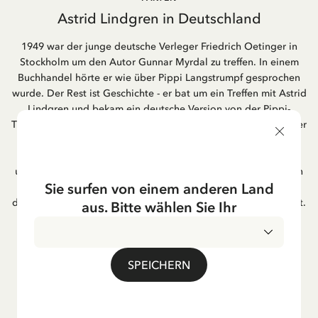
Astrid Lindgren in Deutschland
1949 war der junge deutsche Verleger Friedrich Oetinger in
Stockholm um den Autor Gunnar Myrdal zu treffen. In einem
Buchhandel hörte er wie über Pippi Langstrumpf gesprochen
wurde. Der Rest ist Geschichte - er bat um ein Treffen mit Astrid
Lindgren und bekam ein deutsche Version von der Pippi-
Triologie. Der Verlag Friedrich Oetinger aus Hamburg ist immer
noch der Herausgeber für di. e Kinderbücher von Astrid
Lindgren. Ihre Popularität in Deutschland ist weiterhin
unverändert groß. Die Verfilmung ihrer Bücher waren in vielen
Sie surfen von einem anderen Land
Fällen deutsche Co-Produktionen und werden immer noch im
deutschen Fernsehen gezeigt, besonders in der Weihnachtszeit.
aus. Bitte wählen Sie Ihr
Viele von Astrid Lindgrens Liedern sind sehr beliebt in ihrer
deutschen Übersetzung,!" zum Beispiel "Hey Pippi
Langstrumpf!".
SPEICHERN