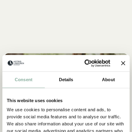
MICHEL AUS LÖNNEBERGA
Alles mit Michel
Consent
Details
About
ALLES MIT MICHEL
This website uses cookies
NEU
NEU
We use cookies to personalise content and ads, to
provide social media features and to analyse our traffic.
We also share information about your use of our site with
our social media, advertising and analytics partners who