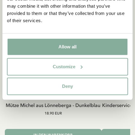
may combine it with other information that you’ve
provided to them or that they’ve collected from your use
of their services.
Allow all
Customize
Deny
MICHEL AUS LÖNNEBERGA
MICH
Mütze Michel aus Lönneberga - Dunkelblau
Kinderservice
18.90 EUR
IN DEN WARENKORB
I