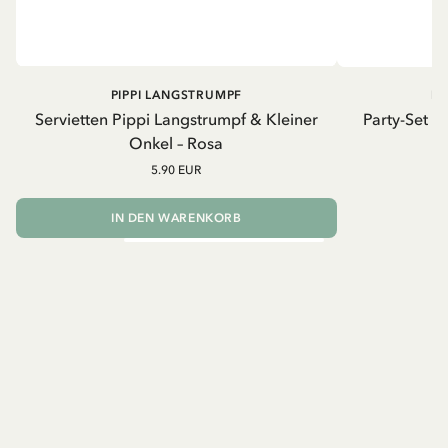
PIPPI LANGSTRUMPF
PI
Servietten Pippi Langstrumpf & Kleiner
Party-Set P
Onkel – Rosa
5.90 EUR
IN DEN WARENKORB