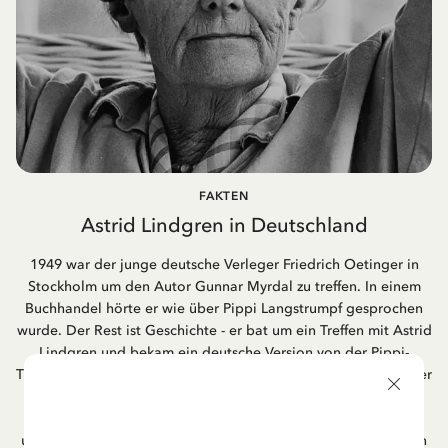
FAKTEN
Astrid Lindgren in Deutschland
1949 war der junge deutsche Verleger Friedrich Oetinger in
Stockholm um den Autor Gunnar Myrdal zu treffen. In einem
Buchhandel hörte er wie über Pippi Langstrumpf gesprochen
wurde. Der Rest ist Geschichte - er bat um ein Treffen mit Astrid
Lindgren und bekam ein deutsche Version von der Pippi-
Triologie. Der Verlag Friedrich Oetinger aus Hamburg ist immer
noch der Herausgeber für di. e Kinderbücher von Astrid
Lindgren. Ihre Popularität in Deutschland ist weiterhin
unverändert groß. Die Verfilmung ihrer Bücher waren in vielen