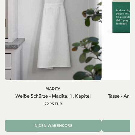
MADITA
A
Weiße Schürze - Madita, 1. Kapitel
Tasse - And
72.95 EUR
IN DEN WARENKORB
I