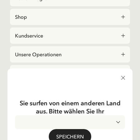
Shop
Kundservice
Unsere Operationen
Das Unternehmen
Social
Sie surfen von einem anderen Land
Kontakt
aus. Bitte wählen Sie Ihr
Bei Fragen zu Bestellungen und zum Sortiment,
kontaktieren Sie bitte unseren Kundenservice
E-Mail-Adresse
shop@astridlindgren.com
SPEICHERN