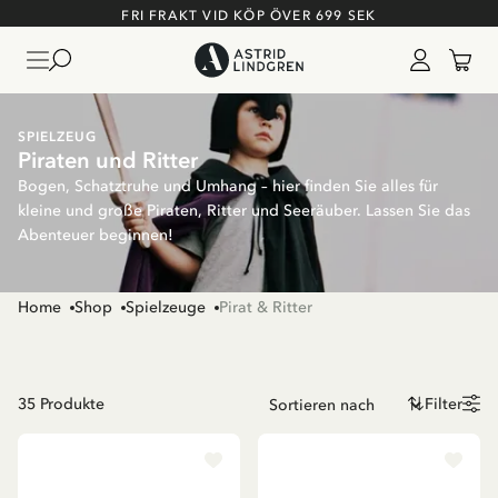
FRI FRAKT VID KÖP ÖVER 699 SEK
SPIELZEUG
Piraten und Ritter
Bogen, Schatztruhe und Umhang – hier finden Sie alles für
kleine und große Piraten, Ritter und Seeräuber. Lassen Sie das
Abenteuer beginnen!
Home
Shop
Spielzeuge
Pirat & Ritter
35
Produkte
Filter