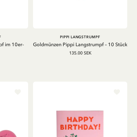
B
PRODUKT ANSEHEN
F
PIPPI LANGSTRUMPF
f im 10er-
Goldmünzen Pippi Langstrumpf – 10 Stück
135.00 SEK