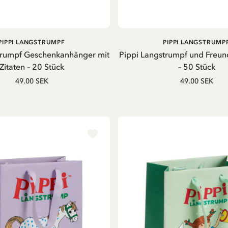
IN DEN WARENKORB
IN DEN WARENKOR
PIPPI LANGSTRUMPF
PIPPI LANGSTRUMP
trumpf Geschenkanhänger mit
Pippi Langstrumpf und Freun
Zitaten – 20 Stück
– 50 Stück
49.00 SEK
49.00 SEK