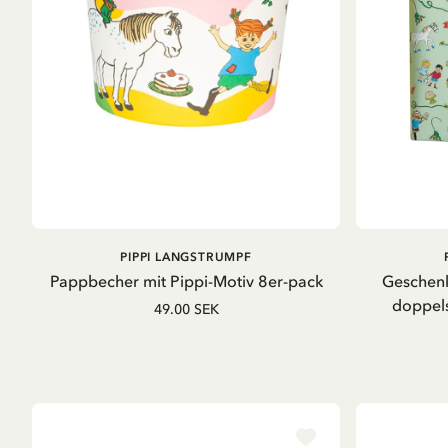
IN DEN WARENKORB
PIPPI LANGSTRUMPF
Pappbecher mit Pippi-Motiv 8er-pack
Geschenk
doppels
49.00 SEK