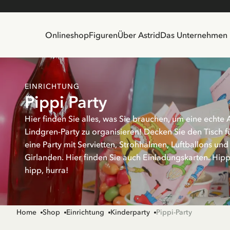
Onlineshop
Figuren
Über Astrid
Das Unternehmen
EINRICHTUNG
Pippi Party
Hier finden Sie alles, was Sie brauchen, um eine echte A
Lindgren-Party zu organisieren! Decken Sie den Tisch f
eine Party mit Servietten, Strohhalmen, Luftballons und
Girlanden. Hier finden Sie auch Einladungskarten. Hipp
hipp, hurra!
Home
Shop
Einrichtung
Kinderparty
Pippi-Party