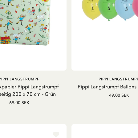
IN DEN WARENKORB
IN DEN WARENKOR
PIPPI LANGSTRUMPF
PIPPI LANGSTRUMP
papier Pippi Langstrumpf
Pippi Langstrumpf Ballons 
eitig 200 x 70 cm - Grün
49.00 SEK
69.00 SEK