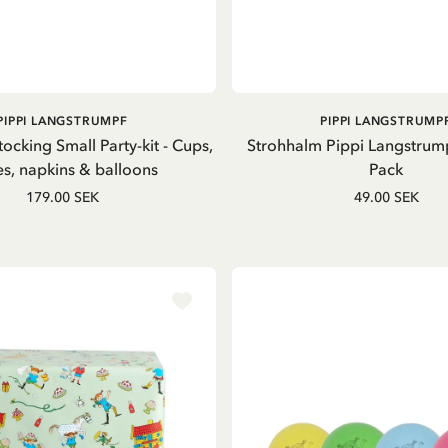
PRODUKT ANSEHEN
IN DEN WARENKOR
PIPPI LANGSTRUMPF
PIPPI LANGSTRUMP
ocking Small Party-kit - Cups,
Strohhalm Pippi Langstrump
es, napkins & balloons
Pack
179.00 SEK
49.00 SEK