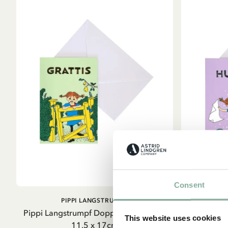
Consent
IN DEN WARENKORB
PIPPI LANGSTRUMPF
Pippi Langstrumpf Doppelkarte Grün –
Pippi Langst
This website uses cookies
11,5 x 17cm