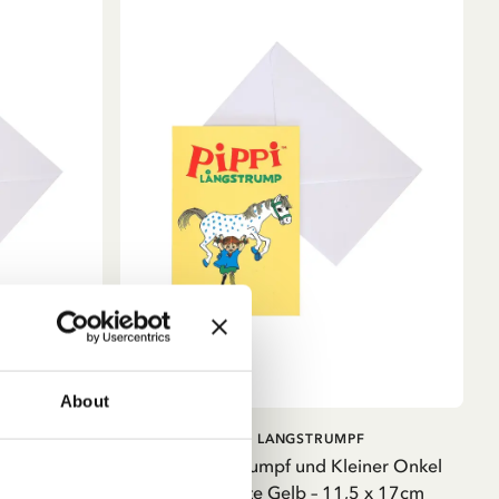
About
B
AUSVERKAUFT
F
PIPPI LANGSTRUMPF
oppelkarte
Pippi Langstrumpf und Kleiner Onkel
cm
Doppelkarte Gelb – 11,5 x 17cm