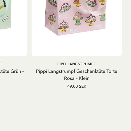
B
IN DEN WARENKORB
F
PIPPI LANGSTRUMPF
tüte Grün –
Pippi Langstrumpf Geschenktüte Torte
Rosa – Klein
49.00 SEK