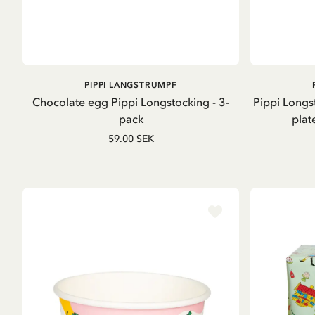
IN DEN WARENKORB
PIPPI LANGSTRUMPF
Chocolate egg Pippi Longstocking - 3-
Pippi Longst
pack
plat
59.00 SEK