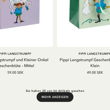
IN DEN WARENKORB
IN DEN WARENKOR
PIPPI LANGSTRUMPF
PIPPI LANGSTRUMP
gstrumpf und Kleiner Onkel
Pippi Langstrumpf Geschenk
schenktüte – Mittel
Klein
59.00 SEK
49.00 SEK
Sie haben 20 von 66 Artikeln gesehen
MEHR ANZEIGEN
Mehr anzeigen