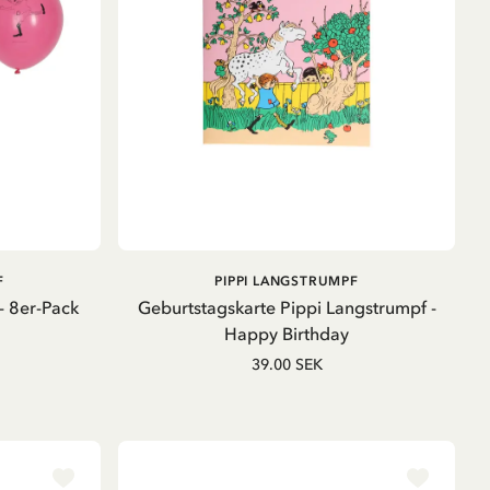
B
IN DEN WARENKORB
F
PIPPI LANGSTRUMPF
- 8er-Pack
Geburtstagskarte Pippi Langstrumpf -
Happy Birthday
39.00 SEK