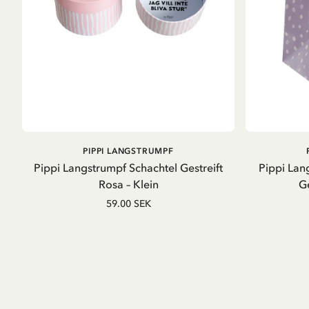
IN DEN WARENKORB
PIPPI LANGSTRUMPF
Pippi Langstrumpf Schachtel Gestreift
Pippi Lan
Rosa – Klein
Ge
59.00 SEK