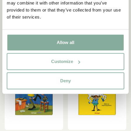
PIPPI LANGSTRUMPF
PIPPI LANGSTRUMPF
Angebote sowie spannende Fakten über Astrid
may combine it with other information that you’ve
Hallo, Pippi Langstrumpf!
Liederbuch „Singen mit
Lindgren. Zusätzlich erhalten Sie 10 % Rabatt auf
provided to them or that they’ve collected from your use
Ihren ersten Einkauf!
Pippi“ (Schwedisch)
119.00 SEK
of their services.
228.65 SEK
269.00 SEK
Ja, jag accepterar
villkoren
.
IN DEN WARENKORB
IN DEN WARENKORB
Allow all
JETZT MITGLIED WERDEN
Customize
Deny