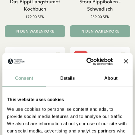
Das Pippi Langstrumpf
Stora Pippiboken -
Kochbuch
Schwedisch
179.00 SEK
259.00 SEK
IN DEN WARENKORB
IN DEN WARENKORB
-15%
Consent
Details
About
This website uses cookies
Abonnieren Sie unseren
Newsletter und erhalten Sie 10
We use cookies to personalise content and ads, to
% Rabatt!
provide social media features and to analyse our traffic.
We also share information about your use of our site with
Werden Sie Abonnent des Astrid Lindgren Store
Newsletters und erhalten Sie exklusive
our social media, advertising and analytics partners who