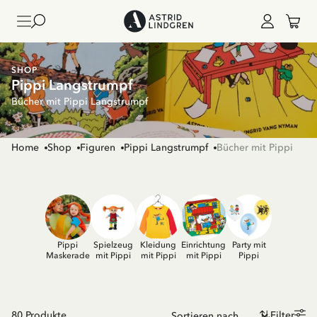
SHOP
Pippi Langstrumpf
Bücher mit Pippi Langstrumpf
Home
Shop
Figuren
Pippi Langstrumpf
Bücher mit Pippi
Pippi
Spielzeug
Kleidung
Einrichtung
Party mit
Maskerade
mit Pippi
mit Pippi
mit Pippi
Pippi
80
Produkte
Filter