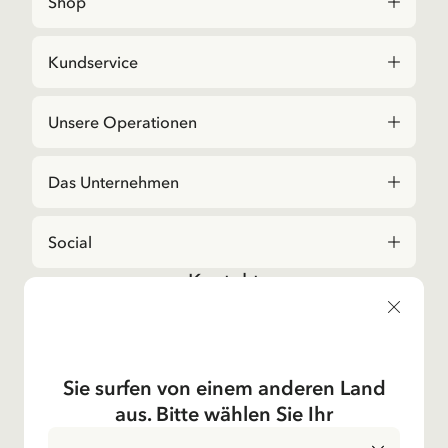
Shop
Kundservice
Unsere Operationen
Das Unternehmen
Social
Kontakt
Bei Fragen zu Bestellungen und zum Sortiment,
kontaktieren Sie bitte unseren Kundenservice
E-Mail-Adresse
shop@astridlindgren.com
Sie surfen von einem anderen Land
Wenn Sie Kontakt zu einem Mitarbeitenden des
aus. Bitte wählen Sie Ihr
Astrid Lingren Aktiebolags wollen, dann finden Sie