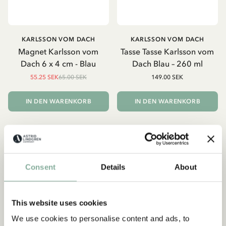
KARLSSON VOM DACH
KARLSSON VOM DACH
Magnet Karlsson vom
Tasse Tasse Karlsson vom
Dach 6 x 4 cm - Blau
Dach Blau – 260 ml
55.25 SEK
65.00 SEK
149.00 SEK
IN DEN WARENKORB
IN DEN WARENKORB
NEU
-15%
Consent
Details
About
Abonnieren Sie unseren
This website uses cookies
Newsletter und erhalten Sie 10
We use cookies to personalise content and ads, to