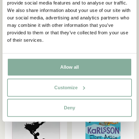
% Rabatt!
provide social media features and to analyse our traffic.
Werden Sie Abonnent des Astrid Lindgren Store
We also share information about your use of our site with
Newsletters und erhalten Sie exklusive
our social media, advertising and analytics partners who
Angebote sowie spannende Fakten über Astrid
may combine it with other information that you’ve
Lindgren. Zusätzlich erhalten Sie 10 % Rabatt auf
KARLSSON VOM DACH
KARLSSON VOM DACH
provided to them or that they’ve collected from your use
Ihren ersten Einkauf!
Schlüsselanhänger
Karlsson vom Dach Metall-
of their services.
Karlsson vom Dach - 11 x
Silhouette - Weiß
5 cm
399.00 SEK
Ja, jag accepterar
villkoren
.
55.25 SEK
65.00 SEK
Allow all
JETZT MITGLIED WERDEN
IN DEN WARENKORB
IN DEN WARENKORB
Customize
NEU
Deny