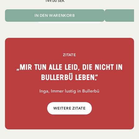
149.00 SEK
IN DEN WARENKORB
I
ZITATE
„Mir tun alle leid, die nicht in
Bullerbü leben.“
Inga, Immer lustig in Bullerbü
WEITERE ZITATE