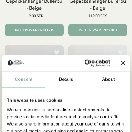
Gepäckanhänger Bullerbü
Gepäckanhänger Bullerbü
- Beige
- Beige
119.00 SEK
119.00 SEK
IN DEN WARENKORB
IN DEN WARENKORB
Consent
Details
About
This website uses cookies
We use cookies to personalise content and ads, to
provide social media features and to analyse our traffic.
We also share information about your use of our site with
our social media, advertising and analytics partners who