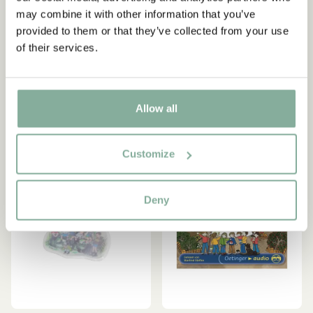
DIE KINDER AUS BULLERBÜ
DIE KINDER AUS BULLERBÜ
may combine it with other information that you’ve
Servietten Wir Kinder aus
Servietten Bullerbü Haus -
provided to them or that they’ve collected from your use
Bullerbü - Weiß
Weiß
of their services.
69.00 SEK
69.00 SEK
IN DEN WARENKORB
IN DEN WARENKORB
Allow all
Customize
Deny