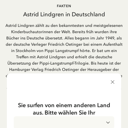
FAKTEN
Astrid Lindgren in Deutschland
Astrid Lindgren zählt zu den bekanntesten und meistgelesenen
Kinderbuchautorinnen der Welt. Bereits früh wurden ihre
Bücher ins Deutsche übersetzt. Alles begann im Jahr 1949, als
der deutsche Verleger Friedrich Oetinger bei einem Aufenthalt
in Stockholm von Pippi Langstrumpf hörte. Er bat um ein
Treffen mit Astrid Lindgren und erhielt die deutsche
Übersetzung der Pippi-Langstrumpf-Trilogie. Bis heute ist der
Hamburger Verlag Friedrich Oetinger der Herausgeber der
deutschen Ausgaben von Astrid Lindgrens Kinderbücher. Viele
der Verfilmungen ihrer Geschichten entstanden als deutsche
Co-Prouktion und werden bis heute regelmäßig im deutschen
Fernsehen ausgestrahlt – insbesondere zur Weihnachtszeit.
Auch die Lieder aus ihren Geschichten erfreuen sich in der
Sie surfen von einem anderen Land
deutschen Übersetzung großer Beliebtheit, darunter das
aus. Bitte wählen Sie Ihr
bekannte Titellied „Hej, Pippi Langstrumpf“.