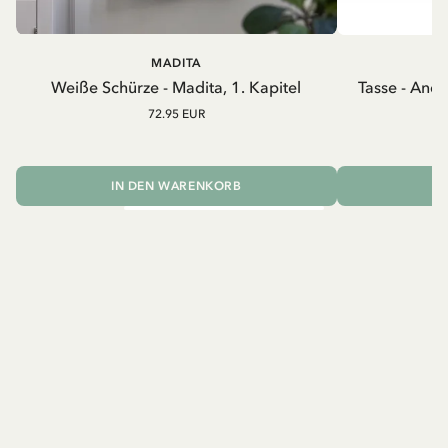
MADITA
A
Weiße Schürze - Madita, 1. Kapitel
Tasse - And
72.95 EUR
IN DEN WARENKORB
I