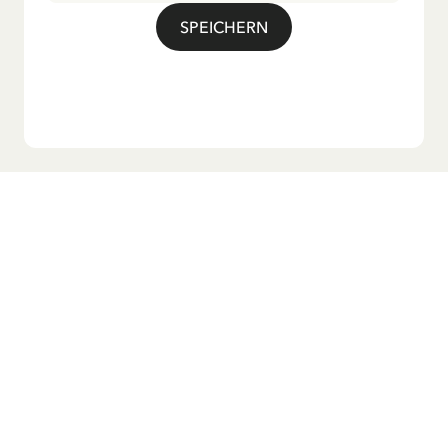
SPEICHERN
Möchtest du unseren Newsletter?
Melde dich zu unserem Newsletter an und erhalte
Gutenachtgeschichten, Neuigkeiten, lustige Produkte und
vieles mehr! Außerdem bekommst du einen Rabattcode
für 10 % auf deine erste Bestellung.