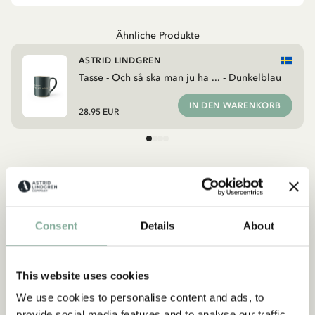
Ähnliche Produkte
ASTRID LINDGREN
Tasse - Och så ska man ju ha ... - Dunkelblau
IN DEN WARENKORB
28.95 EUR
Entdecken Sie mehr Einrichtung
TEXTIL
KÜCHE & GEDECKTER TISCH
Consent
Details
About
TASSEN & BECHER
TABLETTS
This website uses cookies
We use cookies to personalise content and ads, to
provide social media features and to analyse our traffic.