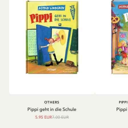
IN DEN WARENKORB
IN D
OTHERS
PIPP
Pippi geht in die Schule
Pippi
5.95 EUR
7.00 EUR