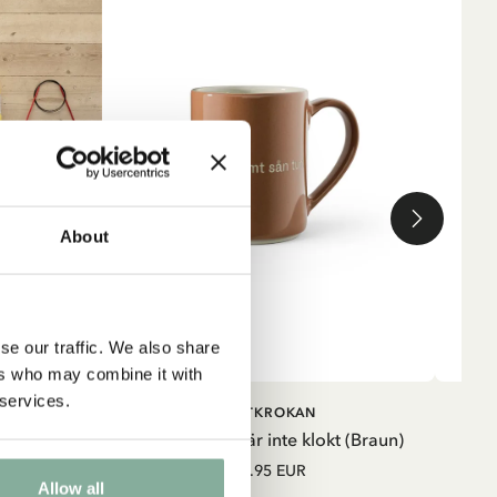
n
About
en
se our traffic. We also share
ers who may combine it with
 services.
RB
IN DEN WARENKORB
SALTKROKAN
vens Pulli
Tasse - Ja det är inte klokt (Braun)
Tr
28.95 EUR
Allow all