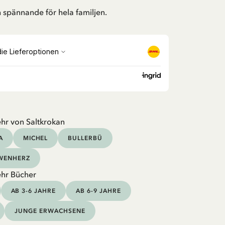
h spännande för hela familjen.
hr von Saltkrokan
A
MICHEL
BULLERBÜ
ÖWENHERZ
hr Bücher
AB 3-6 JAHRE
AB 6-9 JAHRE
JUNGE ERWACHSENE