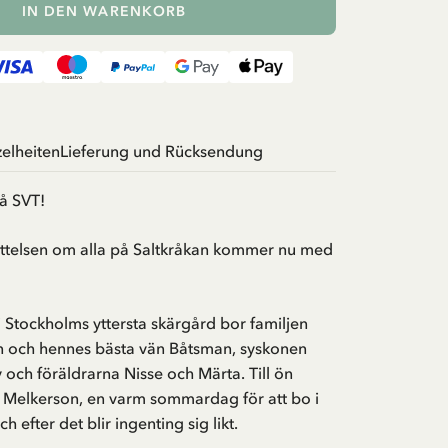
IN DEN WARENKORB
zelheiten
Lieferung und Rücksendung
å SVT!
ttelsen om alla på Saltkråkan kommer nu med
i Stockholms yttersta skärgård bor familjen
en och hennes bästa vän Båtsman, syskonen
och föräldrarna Nisse och Märta. Till ön
n Melkerson, en varm sommardag för att bo i
 efter det blir ingenting sig likt.