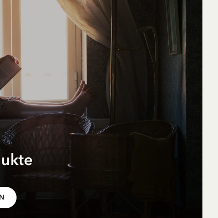
18.00 EUR
dukte
r
pf
EN