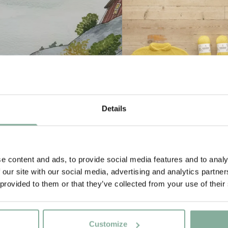
Abonnieren Sie unseren Newsletter und erhalte
Sie 10 % Rabatt!
Details
Werden Sie Abonnent des Astrid Lindgren Store Newsletters und
erhalten Sie exklusive Angebote sowie spannende Fakten über
strid Lindgren. Zusätzlich erhalten Sie 10 % Rabatt auf Ihren erst
Einkauf!
e content and ads, to provide social media features and to analy
 our site with our social media, advertising and analytics partn
 provided to them or that they’ve collected from your use of their
IN DEN WARENKO
SALTKROKAN
Ja, ich akzeptiere die
Allgemeinen Geschäftsbedingungen.
Strickset Saltkrakan – Tjor
JETZT MITGLIED WERDEN
44.90 EUR
Customize