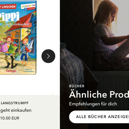
BÜCHER
Ähnliche Pro
EN WARENKORB
IN DEN WARENKORB
Empfehlungen für dich
I LANGSTRUMPF
PIPPI LANGSTRUMPF
 geht einkaufen
Mein Schulstart. Countdown zu
Einschulung mit Pippi Langstrum
ALLE BÜCHER ANZEIG
10.00 EUR
12.75 EUR
15.00 EUR