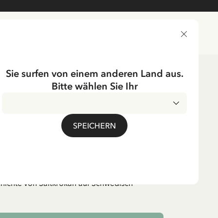
LIEFERLAND
Sie surfen von einem anderen Land aus.
Bitte wählen Sie Ihr
er
Schwedisch
SPEICHERN
ltkråkan – Schwedisch
. MwSt.
chichte von Saltkrokan auf Schwedisch