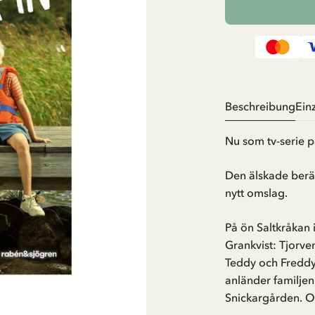
Beschreibung
Ein
Nu som tv-serie p
Den älskade berä
nytt omslag.
På ön Saltkråkan 
Grankvist: Tjorv
Teddy och Freddy 
anländer familje
Snickargården. Och