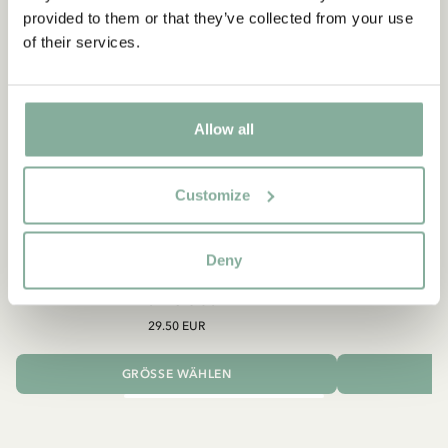
provided to them or that they’ve collected from your use
of their services.
Allow all
Customize
PIPPI LANGSTRUMPF
Deny
Shirt Pippi Langstrumpf mit Goldkoffer –
Pippi
Dunkelblau
29.50 EUR
GRÖSSE WÄHLEN
I