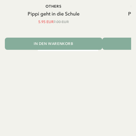
OTHERS
PI
Pippi geht in die Schule
Pip
5.95 EUR
7.00 EUR
IN DEN WARENKORB
I